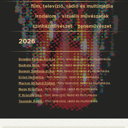
film, televízió, rádió és multimédia
irodalom
vizuális művészetek
színházművészet
zeneművészet
2026
Bogdán Farkas András
- film, televízió, rádió és multimédia
Budrala Sára
- film, televízió, rádió és multimédia
Bugnár Szidónia-Erika
- film, televízió, rádió és multimédia
Eröss Henrietta
- film, televízió, rádió és multimédia
Marton Richárd Zoltán
- film, televízió, rádió és multimédia
Nagy Krisztina
- film, televízió, rádió és multimédia
P. Kristály Bea
- film, televízió, rádió és multimédia
Tasnády Ádám
- film, televízió, rádió és multimédia