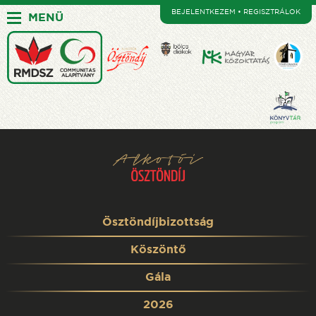
BEJELENTKEZEM • REGISZTRÁLOK
MENÜ
Ösztöndíjbizottság
Köszöntő
Gála
2026