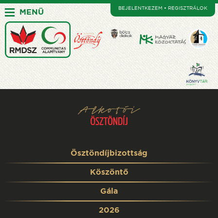
BEJELENTKEZEM • REGISZTRÁLOK
MENÜ
Ösztöndíjbizottság
Köszöntő
Gála
2026