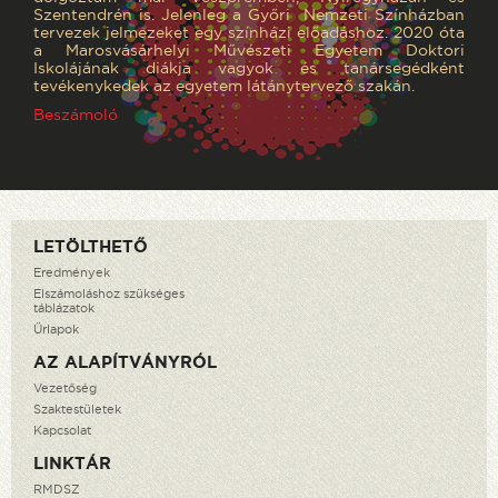
Szentendrén is. Jelenleg a Győri Nemzeti Színházban
tervezek jelmezeket egy színházi előadáshoz. 2020 óta
a Marosvásárhelyi Művészeti Egyetem Doktori
Iskolájának diákja vagyok és tanársegédként
tevékenykedek az egyetem látánytervező szakán.
Beszámoló
LETÖLTHETŐ
Eredmények
Elszámoláshoz szükséges
táblázatok
Űrlapok
AZ ALAPÍTVÁNYRÓL
Vezetőség
Szaktestületek
Kapcsolat
LINKTÁR
RMDSZ