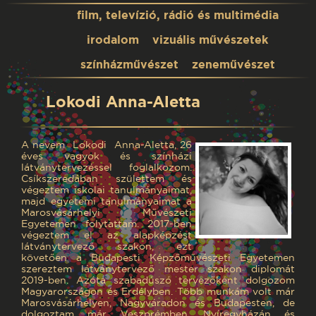
film, televízió, rádió és multimédia
irodalom
vizuális művészetek
színházművészet
zeneművészet
Lokodi Anna-Aletta
A nevem Lokodi Anna-Aletta, 26
éves vagyok és színházi
látványtervezéssel foglalkozom.
Csíkszeredában születtem és
végeztem iskolai tanulmányaimat,
majd egyetemi tanulmányaimat a
Marosvásárhelyi Művészeti
Egyetemen folytattam. 2017-ben
végeztem el az alapképzést
látványtervező szakon, ezt
követően a Budapesti Képzőművészeti Egyetemen
szereztem látványtervező mester szakon diplomát
2019-ben. Azóta szabadúszó tervezőként dolgozom
Magyarországon és Erdélyben. Több munkám volt már
Marosvásárhelyen, Nagyváradon és Budapesten, de
dolgoztam már Veszprémben, Nyíregyházán és