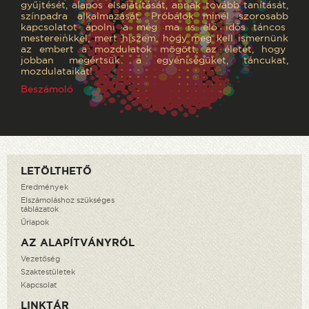
gyűjtését, alapos elsajátítását, annak tovább tanítását,
színpadra alkalmazását. Próbálok minél szorosabb
kapcsolatot ápolni a még ma is élő idős táncos
mestereinkkel, mert hiszem, hogy meg kell ismernünk
az embert a mozdulatok mögött, az életét, hogy
jobban megértsük a egyéniségüket, táncukat,
mozdulataikat!
Beszámoló
LETÖLTHETŐ
Eredmények
Elszámoláshoz szükséges
táblázatok
Űrlapok
AZ ALAPÍTVÁNYRÓL
Vezetőség
Szaktestületek
Kapcsolat
LINKTÁR