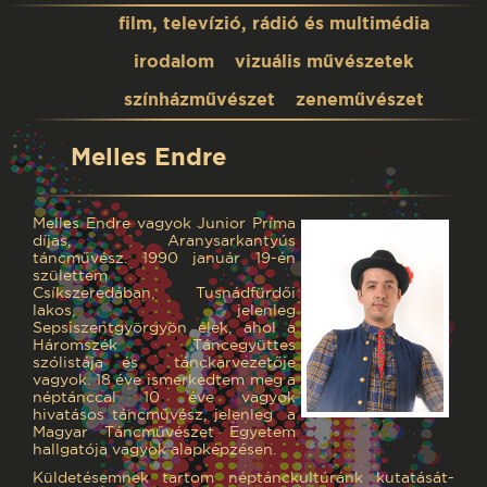
film, televízió, rádió és multimédia
irodalom
vizuális művészetek
színházművészet
zeneművészet
Melles Endre
Melles Endre vagyok Junior Príma
díjas, Aranysarkantyús
táncművész. 1990 január 19-én
születtem
Csíkszeredában, Tusnádfürdői
lakos, jelenleg
Sepsiszentgyörgyön élek, ahol a
Háromszék Táncegyüttes
szólistája és tánckarvezetője
vagyok. 18 éve ismerkedtem meg a
néptánccal 10 éve vagyok
hivatásos táncművész, jelenleg a
Magyar Táncművészet Egyetem
hallgatója vagyok alapképzésen.
Küldetésemnek tartom néptánckultúránk kutatását-