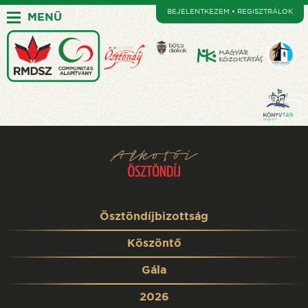
BEJELENTKEZEM • REGISZTRÁLOK
MENÜ
Ösztöndíjbizottság
Köszöntő
Gála
2026