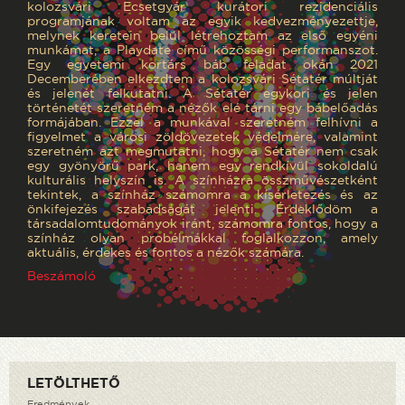
kolozsvári Ecsetgyár kurátori rezidenciális
programjának voltam az egyik kedvezményezettje,
melynek keretein belül létrehoztam az első egyéni
munkámat, a Playdate című közösségi performanszot.
Egy egyetemi kortárs báb feladat okán 2021
Decemberében elkezdtem a kolozsvári Sétatér múltját
és jelenét felkutatni. A Sétatér egykori és jelen
történetét szeretném a nézők elé tárni egy bábelőadás
formájában. Ezzel a munkával szeretném felhívni a
figyelmet a városi zöldövezetek védelmére, valamint
szeretném azt megmutatni, hogy a Sétatér nem csak
egy gyönyörű park, hanem egy rendkívül sokoldalú
kulturális helyszín is. A színházra összművészetként
tekintek, a színház számomra a kísérletezés és az
önkifejezés szabadságát jelenti. Érdeklődöm a
társadalomtudományok iránt, számomra fontos, hogy a
színház olyan probélmákkal foglalkozzon, amely
aktuális, érdekes és fontos a nézők számára.
Beszámoló
LETÖLTHETŐ
Eredmények