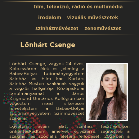
film, televízió, rádió és multimédia
irodalom
vizuális művészetek
színházművészet
zeneművészet
Lőnhárt Csenge
Lőnhárt Csenge, vagyok 24 éves,
Kolozsváron élek és jelenleg a
Babeș-Bolyai Tudományegyetem
Színház és Film kar Kortárs
Színház Mesteri szakának vagyok
a végzős hallgatója. Középiskolai
tanulmányaimat a János
Zsigmond Unitárius Kollégiumban
végeztem majd sikeresen
felvételiztem a Babes-Bolyai
Tudományegyetem Színművészet
szakára.
Egyetemi éveim alatt színház fesztiválokon
önkénteskedtem, amelyek egyszerre segítették a
szakmai és szociális életem fejlődését. 2021-ben a