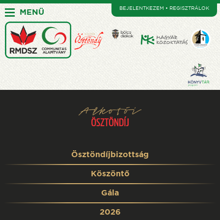
BEJELENTKEZEM • REGISZTRÁLOK
MENÜ
Ösztöndíjbizottság
Köszöntő
Gála
2026