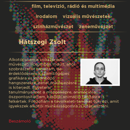
film, televízió, rádió és multimédia
irodalom
vizuális művészetek
színházművészet
zeneművészet
Hátszegi Zsolt
Alkotói utam a csíkszeredai
művészeti líceumban indult, ahol
szobrászatot tanultam, de
érdeklődésem a számítógépes
grafikára és különböző
hangszerekre, zenei önkifejezésre
is kiterjedt. Egyetemi
tanulmányaimat a mozgóképre, animációra
öszpontosítottam, később animáció tanításra is
felkértek. Filozófiám a távolkeleti tanokat tűkrözi, amit
igyekszek alkotói munkásságomra is kiterjeszteni.
Beszámoló