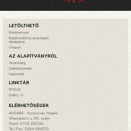
LETÖLTHETŐ
Eredmények
Elszámoláshoz szükséges
táblázatok
Űrlapok
AZ ALAPÍTVÁNYRÓL
Vezetőség
Szaktestületek
Kapcsolat
LINKTÁR
RMDSZ
Erdély Tv
ELÉRHETŐSÉGEK
400489 - Kolozsvár, Majális
(Republicii) u. 60. szám
Mobil:
0723-250324
Tel./Fax:
0264-594570