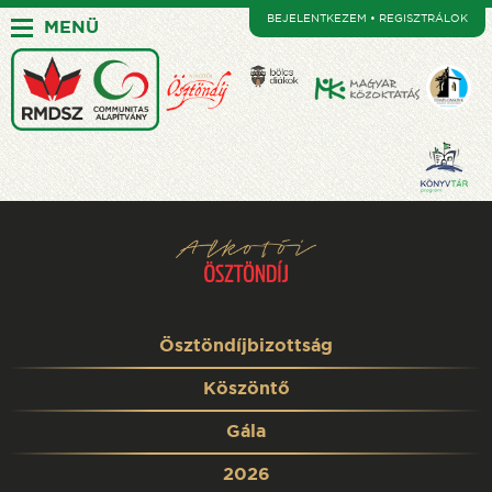
BEJELENTKEZEM • REGISZTRÁLOK
MENÜ
Ösztöndíjbizottság
Köszöntő
Gála
2026