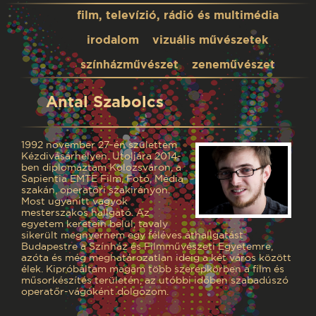
film, televízió, rádió és multimédia
irodalom
vizuális művészetek
színházművészet
zeneművészet
Antal Szabolcs
1992 november 27-én születtem
Kézdivásárhelyen. Utoljára 2014-
ben diplomáztam Kolozsváron, a
Sapientia EMTE Film, Fotó, Média
szakán, operatőri szakirányon.
Most ugyanitt vagyok
mesterszakos hallgató. Az
egyetem keretein belül, tavaly
sikerült megnyernem egy féléves áthallgatást
Budapestre a Színház és Filmművészeti Egyetemre,
azóta és még meghatározatlan ideig a két város között
élek. Kipróbáltam magam több szerepkörben a film és
műsorkészítés területén, az utóbbi időben szabadúszó
operatőr-vágóként dolgozom.