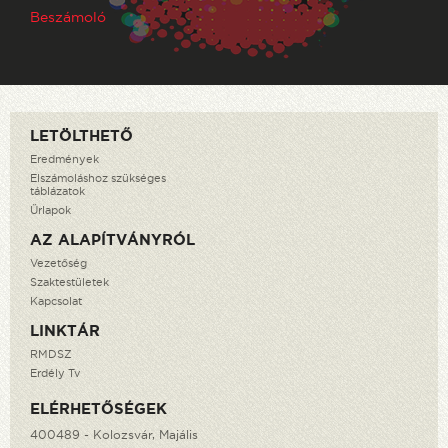
Beszámoló
LETÖLTHETŐ
Eredmények
Elszámoláshoz szükséges
táblázatok
Űrlapok
AZ ALAPÍTVÁNYRÓL
Vezetőség
Szaktestületek
Kapcsolat
LINKTÁR
RMDSZ
Erdély Tv
ELÉRHETŐSÉGEK
400489 - Kolozsvár, Majális