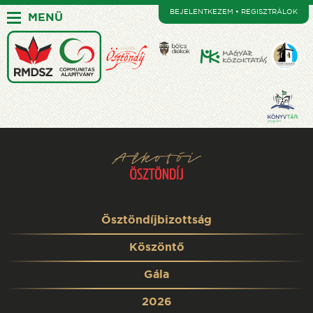
BEJELENTKEZEM • REGISZTRÁLOK
MENÜ
Ösztöndíjbizottság
Köszöntő
Gála
2026