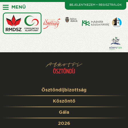
BEJELENTKEZEM • REGISZTRÁLOK
MENÜ
Ösztöndíjbizottság
Köszöntő
Gála
2026