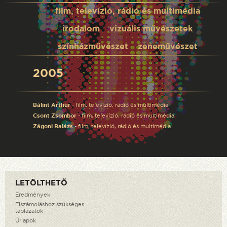
film, televízió, rádió és multimédia
irodalom
vizuális művészetek
színházművészet
zeneművészet
2005
Bálint Arthur
- film, televízió, rádió és multimédia
Csont Zsombor
- film, televízió, rádió és multimédia
Zágoni Balázs
- film, televízió, rádió és multimédia
LETÖLTHETŐ
Eredmények
Elszámoláshoz szükséges
táblázatok
Űrlapok