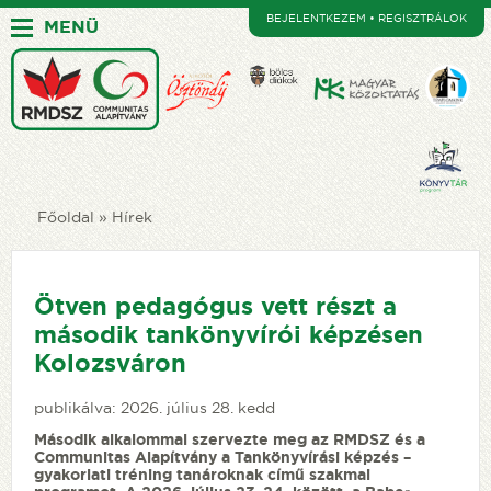
BEJELENTKEZEM • REGISZTRÁLOK
MENÜ
Főoldal
Hírek
Ötven pedagógus vett részt a
második tankönyvírói képzésen
Kolozsváron
publikálva: 2026. július 28. kedd
Második alkalommal szervezte meg az RMDSZ és a
Communitas Alapítvány a Tankönyvírási képzés –
gyakorlati tréning tanároknak című szakmai