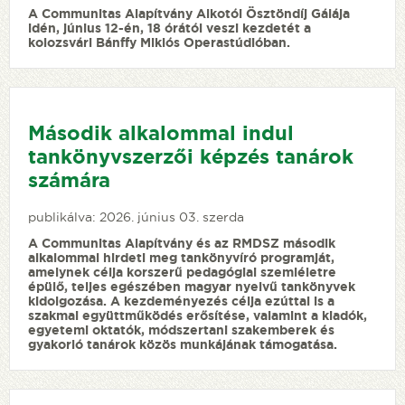
A Communitas Alapítvány Alkotói Ösztöndíj Gálája
idén, június 12-én, 18 órától veszi kezdetét a
kolozsvári Bánffy Miklós Operastúdióban.
Második alkalommal indul
tankönyvszerzői képzés tanárok
számára
publikálva: 2026. június 03. szerda
A Communitas Alapítvány és az RMDSZ második
alkalommal hirdeti meg tankönyvíró programját,
amelynek célja korszerű pedagógiai szemléletre
épülő, teljes egészében magyar nyelvű tankönyvek
kidolgozása. A kezdeményezés célja ezúttal is a
szakmai együttműködés erősítése, valamint a kiadók,
egyetemi oktatók, módszertani szakemberek és
gyakorló tanárok közös munkájának támogatása.