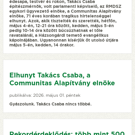
édesapa, testvér és rokon, Takács Csaba
építészmérnök, volt parlamenti képviselő, az RMDSZ
egykori ügyvezető elnöke, a Communitas Alapítvány
elnöke, 71 éves korában tragikus hirtelenséggel
elhunyt. Azok, akik tisztelték és szerették, hétfőn,
május 4-én, 12-21 óra között, kedden, május 5-én
pedig 10-14 óra között búcsúzhatnak el tőle
ravatalánál, a Házsongárdi temető evangélikus
kápolnájában. Ugyanonnan kísérjük őt utolsó útjára
május 5-én, kedden, 14 órakor.
Elhunyt Takács Csaba, a
Communitas Alapítvány elnöke
publikálva: 2026. május 01. péntek
Gyászolunk. Takács Csaba nincs többé.
Rekordérdeklődés: több mint 500