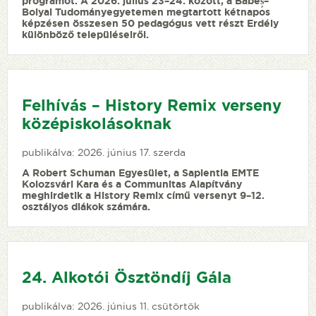
programot. A 2026. július 23–24. között, a Babeș–
Bolyai Tudományegyetemen megtartott kétnapos
képzésen összesen 50 pedagógus vett részt Erdély
különböző településeiről.
Felhívás – History Remix verseny
középiskolásoknak
publikálva: 2026. június 17. szerda
A Robert Schuman Egyesület, a Sapientia EMTE
Kolozsvári Kara és a Communitas Alapítvány
meghirdetik a History Remix című versenyt 9–12.
osztályos diákok számára.
24. Alkotói Ösztöndíj Gála
publikálva: 2026. június 11. csütörtök