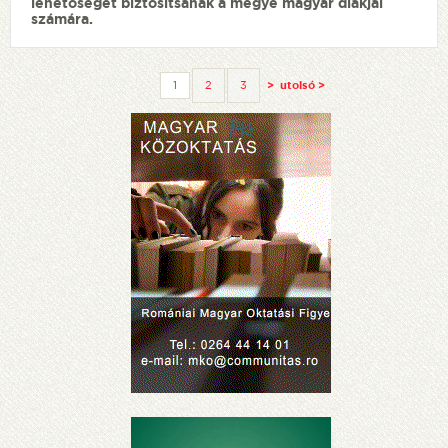
lehetőséget biztosítsanak a megye magyar diákjai
számára.
1
2
3
>
utolsó >