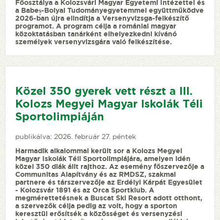
Főosztálya a Kolozsvári Magyar Egyetemi Intézettel és
a Babeș-Bolyai Tudományegyetemmel együttműködve
2026-ban újra elindítja a Versenyvizsga-felkészítő
programot. A program célja a romániai magyar
közoktatásban tanárként elhelyezkedni kívánó
személyek versenyvizsgára való felkészítése.
Közel 350 gyerek vett részt a III.
Kolozs Megyei Magyar Iskolák Téli
Sportolimpiáján
publikálva: 2026. február 27. péntek
Harmadik alkalommal került sor a Kolozs Megyei
Magyar Iskolák Téli Sportolimpiájára, amelyen idén
közel 350 diák állt rajthoz. Az esemény főszervezője a
Communitas Alapítvány és az RMDSZ, szakmai
partnere és társzervezője az Erdélyi Kárpát Egyesület
- Kolozsvár 1891 és az Orca Sportklub. A
megmérettetésnek a Buscat Ski Resort adott otthont,
a szervezők célja pedig az volt, hogy a sporton
keresztül erősítsék a közösséget és versenyzési