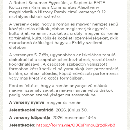
A Robert Schuman Egyesület, a Sapientia EMTE
Kolozsvári Kara és a Communitas Alapítvány
meghirdetik a History Remix című versenyt 9–12.
osztályos diákok számára.
A verseny célja, hogy a román és magyar nemzetiségű
középiskolás diákok jobban megismerjék egymás
kultúráját, valamint azokat az erdélyi magyar és román
történelmi, kulturális és közéleti személyiségeket, akik
maradandó örökséget hagytak Erdély szellemi
életében.
A versenyre 5–7 fős, ugyanabban az iskolában tanuló
diákokból álló csapatok jelentkezhetnek, vezetőtanár
koordinálásával. A csapatok szabadon választott
formában készíthetik el pályamunkájukat: prezentáció,
kisfilm, színházi előadás, képzőművészeti performansz
vagy más kreatív alkotás formájában.
Fontos feltétel, hogy a román anyanyelvű diákok
magyar személyiséget, a magyar anyanyelvű diákok
pedig román személyiséget mutassanak be.
A verseny nyelve
: magyar és román
Jelentkezési határidő
: 2026. június 30.
A verseny időpontja
: 2026. november 13-15.
Jelentkezés
:
https://forms.gle/Q9CsPimou2rzdRvb8