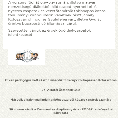
A verseny fődíját egy-egy román, illetve magyar
nemzetiségű diákokból álló csapat nyerheti el. A
nyertes csapatok és vezetőtanáraik többnapos közös
tanulmányi kiránduláson vehetnek részt, amely
Kolozsvárról indul és Gyulafehérvárt, illetve Gyulát
érintve budapesti célállomással zárul.
Szeretettel várjuk az érdeklődő diákcsapatok
jelentkezését!
Ötven pedagógus vett részt a második tankönyvírói képzésen Kolozsváron
24. Alkotói Ösztöndíj Gála
Második alkalommal indul tankönyvszerzői képzés tanárok számára
Sikeresen zárult a Communitas Alapítvány és az RMDSZ tankönyvírói
pályázata