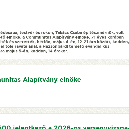
, édesapa, testvér és rokon, Takács Csaba építészmérnök, volt
tő elnöke, a Communitas Alapítvány elnöke, 71 éves korában
elték és szerették, hétfőn, május 4-én, 12-21 óra között, kedden,
el tőle ravatalánál, a Házsongárdi temető evangélikus
ra május 5-én, kedden, 14 órakor.
unitas Alapítvány elnöke
500 jelentkező a 2026-os versenyvizsga