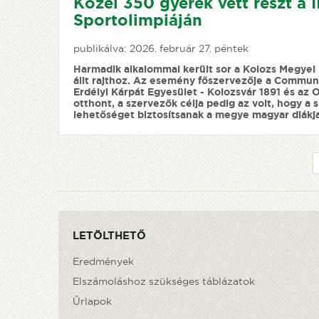
Közel 350 gyerek vett részt a I
Sportolimpiáján
publikálva: 2026. február 27. péntek
Harmadik alkalommal került sor a Kolozs Megyei 
állt rajthoz. Az esemény főszervezője a Commun
Erdélyi Kárpát Egyesület - Kolozsvár 1891 és az
otthont, a szervezők célja pedig az volt, hogy a
lehetőséget biztosítsanak a megye magyar diákja
LETÖLTHETŐ
Eredmények
Elszámoláshoz szükséges táblázatok
Űrlapok