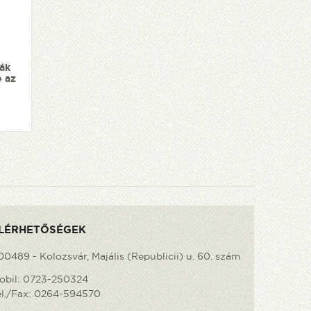
iák
e az
LÉRHETŐSÉGEK
00489 - Kolozsvár, Majális (Republicii) u. 60. szám
obil:
0723-250324
el./Fax:
0264-594570