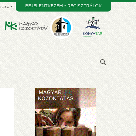
BEJELENTKEZEM • REGISZTRÁLOK
z.ro
•