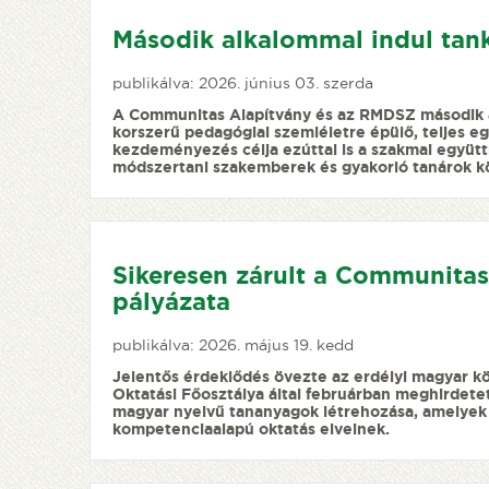
Második alkalommal indul tan
publikálva: 2026. június 03. szerda
A Communitas Alapítvány és az RMDSZ második a
korszerű pedagógiai szemléletre épülő, teljes 
kezdeményezés célja ezúttal is a szakmai együtt
módszertani szakemberek és gyakorló tanárok k
Sikeresen zárult a Communita
pályázata
publikálva: 2026. május 19. kedd
Jelentős érdeklődés övezte az erdélyi magyar k
Oktatási Főosztálya által februárban meghirdete
magyar nyelvű tananyagok létrehozása, amelyek 
kompetenciaalapú oktatás elveinek.