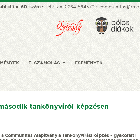
ublicii) u. 60. szám
• Tel./Fax:
0264-594570
•
communitas@rmds
DMÉNYEK
ELSZÁMOLÁS
ESEMÉNYEK
 második tankönyvírói képzésen
 Communitas Alapítvány a Tankönyvírási képzés – gyakorlati