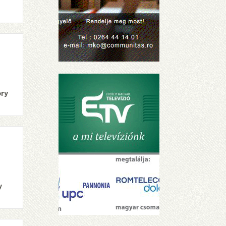
ory
y