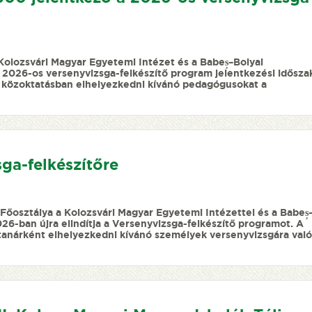
Kolozsvári Magyar Egyetemi Intézet és a Babeș–Bolyai
026-os versenyvizsga-felkészítő program jelentkezési idősza
r közoktatásban elhelyezkedni kívánó pedagógusokat a
ga-felkészítőre
őosztálya a Kolozsvári Magyar Egyetemi Intézettel és a Babeș
ban újra elindítja a Versenyvizsga-felkészítő programot. A
tanárként elhelyezkedni kívánó személyek versenyvizsgára való