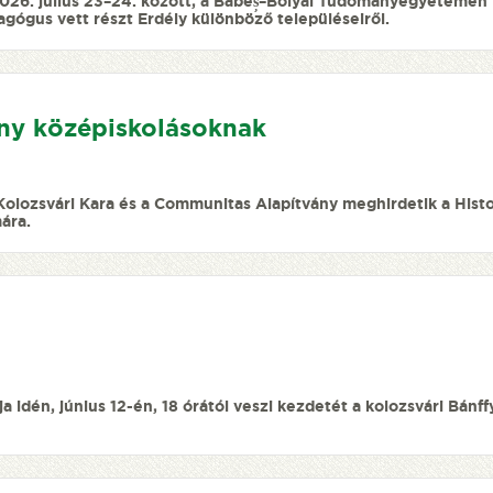
2026. július 23–24. között, a Babeș–Bolyai Tudományegyetemen
ógus vett részt Erdély különböző településeiről.
eny középiskolásoknak
olozsvári Kara és a Communitas Alapítvány meghirdetik a Hist
ára.
 idén, június 12-én, 18 órától veszi kezdetét a kolozsvári Bánff