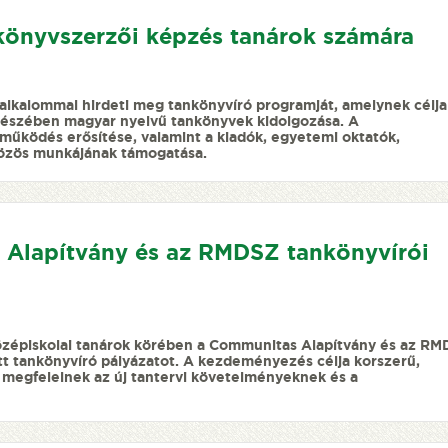
könyvszerzői képzés tanárok számára
lkalommal hirdeti meg tankönyvíró programját, amelynek célja
egészében magyar nyelvű tankönyvek kidolgozása. A
működés erősítése, valamint a kiadók, egyetemi oktatók,
özös munkájának támogatása.
s Alapítvány és az RMDSZ tankönyvírói
özépiskolai tanárok körében a Communitas Alapítvány és az R
tt tankönyvíró pályázatot. A kezdeményezés célja korszerű,
megfelelnek az új tantervi követelményeknek és a