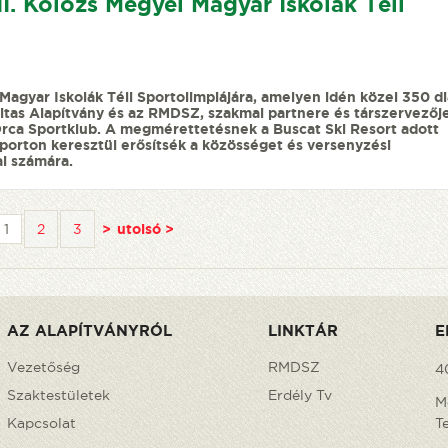
II. Kolozs Megyei Magyar Iskolák Téli
Magyar Iskolák Téli Sportolimpiájára, amelyen idén közel 350 d
itas Alapítvány és az RMDSZ, szakmai partnere és társzervezőj
 Orca Sportklub. A megmérettetésnek a Buscat Ski Resort adott
 sporton keresztül erősítsék a közösséget és versenyzési
i számára.
1
2
3
>
utolsó >
AZ ALAPÍTVÁNYRÓL
LINKTÁR
E
Vezetőség
RMDSZ
4
Szaktestületek
Erdély Tv
M
Kapcsolat
T