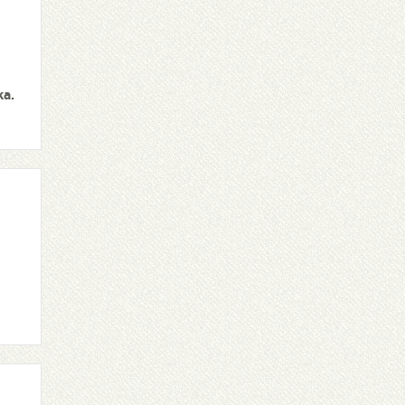
ka.
-