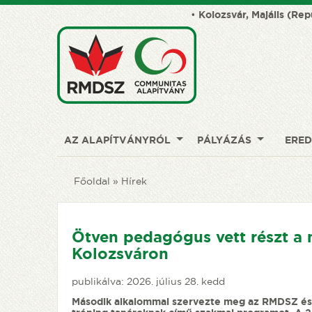
•
Kolozsvár, Majális (Rep
AZ ALAPÍTVÁNYRÓL
PÁLYÁZÁS
ERE
Főoldal
Hírek
Ötven pedagógus vett részt a
Kolozsváron
publikálva: 2026. július 28. kedd
Második alkalommal szervezte meg az RMDSZ és a