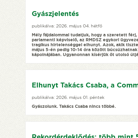
Gyászjelentés
publikálva: 2026. május 04. hétfő
Mély fájdalommal tudatjuk, hogy a szeretett férj
parlamenti képviselő, az RMDSZ egykori ügyveze
tragikus hirtelenséggel elhunyt. Azok, akik tiszt
május 5-én pedig 10-14 óra között búcsúzhatnak 
kápolnájában. Ugyanonnan kísérjük őt utolsó útjá
Elhunyt Takács Csaba, a Comm
publikálva: 2026. május 01. péntek
Gyászolunk. Takács Csaba nincs többé.
Rekordérdeklődés: több mint 