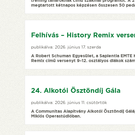
tréning tanároknak című szakmai programot. A 
megtartott kétnapos képzésen összesen 50 pedag
Felhívás – History Remix vers
publikálva: 2026. június 17. szerda
A Robert Schuman Egyesület, a Sapientia EMTE K
Remix című versenyt 9–12. osztályos diákok szám
24. Alkotói Ösztöndíj Gála
publikálva: 2026. június 11. csütörtök
A Communitas Alapítvány Alkotói Ösztöndíj Gálája
Miklós Operastúdióban.