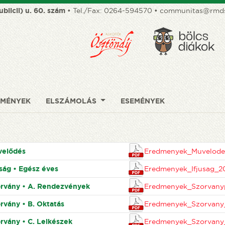
ublicii) u. 60. szám
• Tel./Fax:
0264-594570
•
communitas@rmds
DMÉNYEK
ELSZÁMOLÁS
ESEMÉNYEK
velődés
Eredmenyek_Muvelode
úság • Egész éves
Eredmenyek_Ifjusag_2
rvány • A. Rendezvények
Eredmenyek_Szorvany
rvány • B. Oktatás
Eredmenyek_Szorvany_
rvány • C. Lelkészek
Eredmenyek_Szorvany_