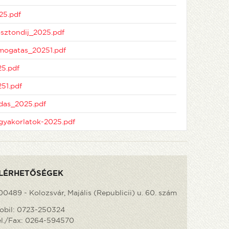
25.pdf
sztondij_2025.pdf
mogatas_20251.pdf
5.pdf
51.pdf
das_2025.pdf
yakorlatok-2025.pdf
LÉRHETŐSÉGEK
00489 - Kolozsvár, Majális (Republicii) u. 60. szám
obil:
0723-250324
el./Fax:
0264-594570