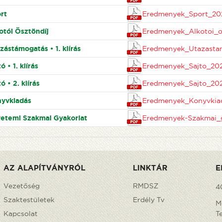
rt
Eredmenyek_Sport_20
otói Ösztöndíj
Eredmenyek_Alkotoi_o
zástámogatás • 1. kiírás
Eredmenyek_Utazasta
ó • 1. kiírás
Eredmenyek_Sajto_202
ó • 2. kiírás
Eredmenyek_Sajto_202
yvkiadás
Eredmenyek_Konyvkia
etemi Szakmai Gyakorlat
Eredmenyek-Szakmai_g
AZ ALAPÍTVÁNYRÓL
LINKTÁR
E
Vezetőség
RMDSZ
4
Szaktestületek
Erdély Tv
M
Kapcsolat
T