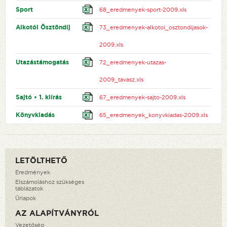
Sport
68_eredmenyek-sport-2009.xls
Alkotói Ösztöndíj
73_eredmenyek-alkotoi_osztondijasok-
2009.xls
Utazástámogatás
72_eredmenyek-utazas-
2009_tavasz.xls
Sajtó • 1. kiírás
67_eredmenyek-sajto-2009.xls
Könyvkiadás
65_eredmenyek_konyvkiadas-2009.xls
LETÖLTHETŐ
Eredmények
Elszámoláshoz szükséges
táblázatok
Űrlapok
AZ ALAPÍTVÁNYRÓL
Vezetőség