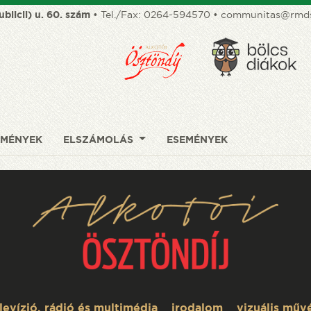
ublicii) u. 60. szám
• Tel./Fax:
0264-594570
•
communitas@rmds
DMÉNYEK
ELSZÁMOLÁS
ESEMÉNYEK
elevízió, rádió és multimédia
irodalom
vizuális műv