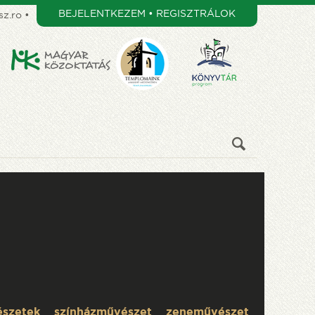
BEJELENTKEZEM • REGISZTRÁLOK
z.ro
•
észetek
színházművészet
zeneművészet