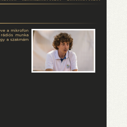
éve a mikrofon
A rádiós munka
hogy a szakmám