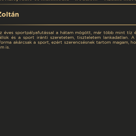
Zoltán
 éves sportpályafutással a hátam mögött, már több mint tíz 
állok és a sport iránti szeretetem, tiszteletem lankadatlan. 
forma akárcsak a sport, ezért szerencsésnek tartom magam, 
m is.