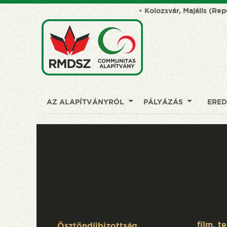
•
Kolozsvár, Majális (Rep
AZ ALAPÍTVÁNYRÓL
PÁLYÁZÁS
ERE
film, t
Ösztöndíjbizottság