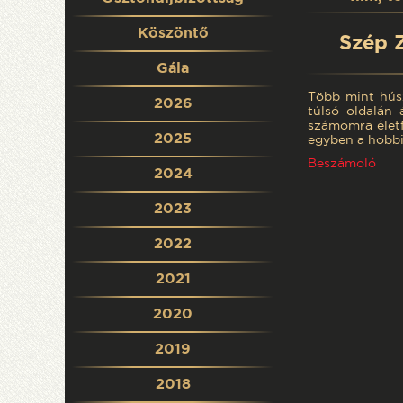
Köszöntő
Szép 
Gála
Több mint húsz
2026
túlsó oldalán 
számomra élet
2025
egyben a hobbi
Beszámoló
2024
2023
2022
2021
2020
2019
2018