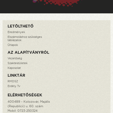
LETÖLTHETŐ
Eredmények
Elszámoláshoz szükséges
táblázatok
Űrlapok
AZ ALAPÍTVÁNYRÓL
Vezetőség
Szaktestületek
Kapcsolat
LINKTÁR
RMDSZ
Erdély Tv
ELÉRHETŐSÉGEK
400489 - Kolozsvár, Majális
(Republicii) u. 60. szám
Mobil:
0723-250324