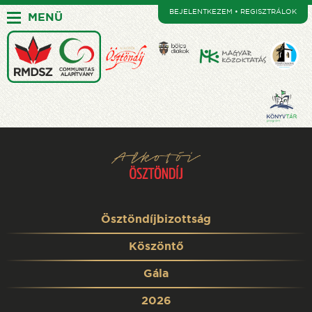
BEJELENTKEZEM • REGISZTRÁLOK
MENÜ
Ösztöndíjbizottság
Köszöntő
Gála
2026