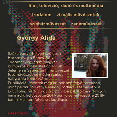
film, televízió, rádió és multimédia
irodalom
vizuális művészetek
színházművészet
zeneművészet
György Alida
Székelyudvarhelyen született.
Három évig a Babeş-Bólyai
Tudományegyetem magyar-
komparatisztika szakán tanult.
Jelenleg a Sapientia filmművészet,
fotóművészet és média szakos
hallgatója Kolozsváron.
Publikációi jelentek meg különböző folyóiratokban,
mint például a Látó, Helikon, Irodalmi szemle stb. A
Látó folyóirat Nívó díjasa 2017-ben. A Kortárs Hangon
harmadik helyezettje 2017-ben, első helyezettje 2018-
ban, a Helikon folyóirat lapdíjasa.
Beszámoló