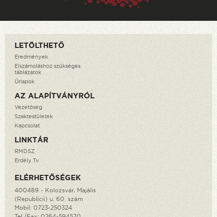
LETÖLTHETŐ
Eredmények
Elszámoláshoz szükséges
táblázatok
Űrlapok
AZ ALAPÍTVÁNYRÓL
Vezetőség
Szaktestületek
Kapcsolat
LINKTÁR
RMDSZ
Erdély Tv
ELÉRHETŐSÉGEK
400489 - Kolozsvár, Majális
(Republicii) u. 60. szám
Mobil:
0723-250324
Tel./Fax:
0264-594570