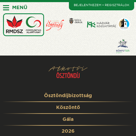
BEJELENTKEZEM • REGISZTRÁLOK
MENÜ
Ösztöndíjbizottság
Köszöntő
Gála
2026