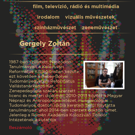
film, televízió, rádió és multimédia
irodalom
vizuális művészetek
színházművészet
zeneművészet
Gergely Zoltán
1987-ben született, Naszódon.
Tanulmányait a Kolozsvári
Református Kollégiumban kezdte,
ezt követően a Babeș-Bolyai
Tudományegyetem Református
Vallástanárképző Kar,
Zenepedagógia szakán szerzett
licenc és mesteri diplomát. 2010-2013 között a Magyar
Néprajz és Antropológia Intézet, Hungarológiai
Tudományok doktori iskola keretein belül folytatta
tanulmányait, ahol 2014-ben szerzett doktori címet.
Jelenleg a Román Akadémia Kolozsvári Folklór
Intézetének a kutatója.
Beszámoló