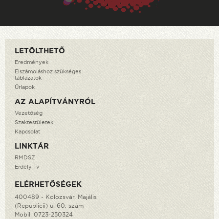
LETÖLTHETŐ
Eredmények
Elszámoláshoz szükséges
táblázatok
Űrlapok
AZ ALAPÍTVÁNYRÓL
Vezetőség
Szaktestületek
Kapcsolat
LINKTÁR
RMDSZ
Erdély Tv
ELÉRHETŐSÉGEK
400489 - Kolozsvár, Majális
(Republicii) u. 60. szám
Mobil:
0723-250324