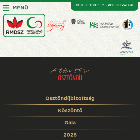
BEJELENTKEZEM • REGISZTRÁLOK
MENÜ
Ösztöndíjbizottság
Köszöntő
Gála
2026