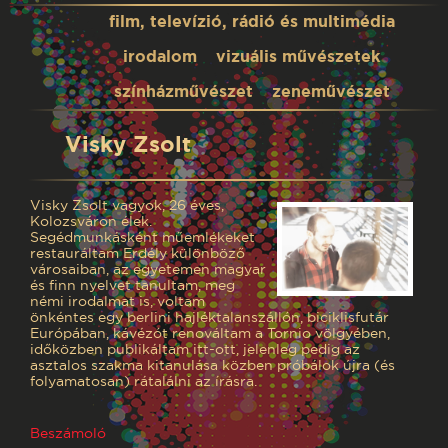
film, televízió, rádió és multimédia
irodalom
vizuális művészetek
színházművészet
zeneművészet
Visky Zsolt
Visky Zsolt vagyok, 26 éves,
Kolozsváron élek.
Segédmunkásként műemlékeket
restauráltam Erdély különböző
városaiban, az egyetemen magyar
és finn nyelvet tanultam, meg
némi irodalmat is, voltam
önkéntes egy berlini hajléktalanszállón, biciklisfutár
Európában, kávézót renováltam a Tornio völgyében,
időközben publikáltam itt-ott, jelenleg pedig az
asztalos szakma kitanulása közben próbálok újra (és
folyamatosan) rátalálni az írásra.
Beszámoló