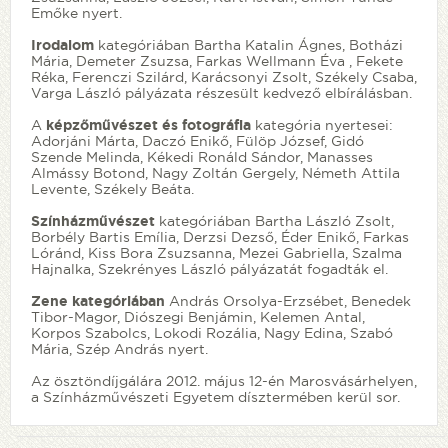
Emőke nyert.
Irodalom
kategóriában Bartha Katalin Ágnes, Botházi
Mária, Demeter Zsuzsa, Farkas Wellmann Éva , Fekete
Réka, Ferenczi Szilárd, Karácsonyi Zsolt, Székely Csaba,
Varga László pályázata részesült kedvező elbírálásban.
A
képzőművészet és fotográfia
kategória nyertesei:
Adorjáni Márta, Daczó Enikő, Fülöp József, Gidó
Szende Melinda, Kékedi Ronáld Sándor, Manasses
Almássy Botond, Nagy Zoltán Gergely, Németh Attila
Levente, Székely Beáta.
Színházművészet
kategóriában Bartha László Zsolt,
Borbély Bartis Emília, Derzsi Dezső, Éder Enikő, Farkas
Lóránd, Kiss Bora Zsuzsanna, Mezei Gabriella, Szalma
Hajnalka, Szekrényes László pályázatát fogadták el.
Zene kategóriában
András Orsolya-Erzsébet, Benedek
Tibor-Magor, Diószegi Benjámin, Kelemen Antal,
Korpos Szabolcs, Lokodi Rozália, Nagy Edina, Szabó
Mária, Szép András nyert.
Az ösztöndíjgálára 2012. május 12-én Marosvásárhelyen,
a Színházművészeti Egyetem dísztermében kerül sor.