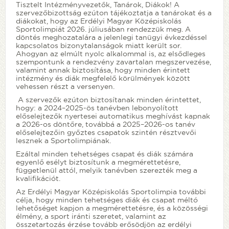
Tisztelt Intézményvezetők, Tanárok, Diákok! A
szervezőbizottság ezúton tájékoztatja a tanárokat és a
diákokat, hogy az Erdélyi Magyar Középiskolás
Sportolimpiát 2026. júliusában rendezzük meg. A
döntés meghozatalára a jelenlegi tanügyi évkezdéssel
kapcsolatos bizonytalanságok miatt került sor.
Ahogyan az elmúlt nyolc alkalommal is, az elsődleges
szempontunk a rendezvény zavartalan megszervezése,
valamint annak biztosítása, hogy minden érintett
intézmény és diák megfelelő körülmények között
vehessen részt a versenyen.
A szervezők ezúton biztosítanak minden érintettet,
hogy: a 2024–2025-ös tanévben lebonyolított
előselejtezők nyertesei automatikus meghívást kapnak
a 2026-os döntőre, továbbá a 2025–2026-os tanév
előselejtezőin győztes csapatok szintén résztvevői
lesznek a Sportolimpiának.
Ezáltal minden tehetséges csapat és diák számára
egyenlő esélyt biztosítunk a megmérettetésre,
függetlenül attól, melyik tanévben szerezték meg a
kvalifikációt.
Az Erdélyi Magyar Középiskolás Sportolimpia további
célja, hogy minden tehetséges diák és csapat méltó
lehetőséget kapjon a megmérettetésre, és a közösségi
élmény, a sport iránti szeretet, valamint az
összetartozás érzése tovább erősödjön az erdélyi