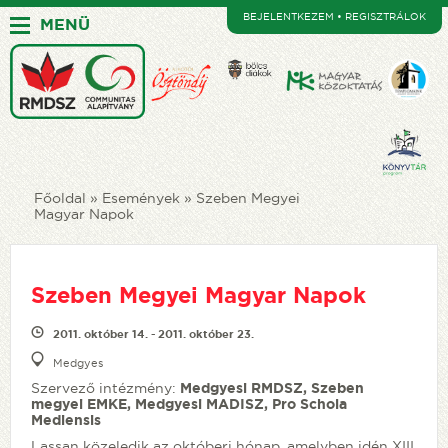
BEJELENTKEZEM • REGISZTRÁLOK
MENÜ
Főoldal
Események
Szeben Megyei
Magyar Napok
Szeben Megyei Magyar Napok
2011. október 14. - 2011. október 23.
Medgyes
Szervező intézmény:
Medgyesi RMDSZ, Szeben
megyei EMKE, Medgyesi MADISZ, Pro Schola
Mediensis
Lassan közeledik az októberi hónap, amelyben idén XIII.