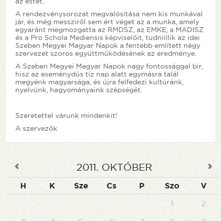
az estét.
A rendezvénysorozat megvalósítása nem kis munkával
jár, és még messziről sem ért véget az a munka, amely
egyaránt megmozgatta az RMDSZ, az EMKE, a MADISZ
és a Pro Schola Mediensis képviselőit, tudniillik az idei
Szeben Megyei Magyar Napok a fentebb említett négy
szervezet szoros együttműködésének az eredménye.
A Szeben Megyei Magyar Napok nagy fontossággal bír,
hisz az eseménydús tíz nap alatt egymásra talál
megyénk magyarsága, és újra felfedezi kultúránk,
nyelvünk, hagyományaink szépségét.
Szeretettel várunk mindenkit!
A szervezők
2011
.
OKTÓBER
H
K
Sze
Cs
P
Szo
V
1
2