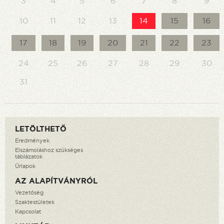
3
4
5
6
7
8
9
10
11
12
13
14
15
16
17
18
19
20
21
22
23
24
25
26
27
28
29
30
31
LETÖLTHETŐ
Eredmények
Elszámoláshoz szükséges
táblázatok
Űrlapok
AZ ALAPÍTVÁNYRÓL
Vezetőség
Szaktestületek
Kapcsolat