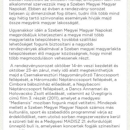
alkalommal szervezzük meg a Szeben Megyei Magyar
Napokat. Ebben az évben a rendezvény-sorozat
teljesen új dimenziókat fog ölteni, tudni illik több mind
egy hétig tartó színvonalas események hívják majd
össze megyénk magyar lakosságát.
Ugyanakkor idén a Szeben Megyei Magyar Napokat
megpróbáljuk kiterjeszteni a megye minél több
magyarlakta településére, továbbá szállítási
lehetőséget fogunk biztosítani a nagyobb
rendezvények alkalmával a Szeben megyei magyarlakta
településeken élő magyar közösségnek, hogy minél
több megmozduláson vehessenek részt.
A rendezvénysorozat október 14-én veszi kezdetét és
október 23-án zárul, mely idő alatt megtekinthetjük
majd a Csernakeresztúri Hagyományőrző Tánccsoport
fellépését, a Háromszéki Néptánccsoport fellépését, a
Cimbora bábszínház előadását, a Nagybaconi
Néptánccsoport fellépéseit, a Dancs Annamari és
Holovacsko Zsolt előadását, valamint az Üvegtigris
című film 3. részét (2011), amelyet a medgyesi
“Mediensis” moziban fogunk majd vetítetni. Mindezek
mellett a Szeben Megyei Magyar Napok számos más
kulturális, sport és szabadidős programmal várja az
érdeklődőket, nem utolsó sorban megszervezésre kerül
a szüreti bál és a Medgyesi MADISZ 21. évfordulóját
ünneplő buli is, amelyeken koncertek fogják színesíteni