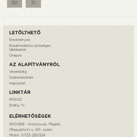
30
31
LETÖLTHETŐ
Eredmények
Elszámoláshoz szükséges
táblázatok
Űrlapok
AZ ALAPÍTVÁNYRÓL
Vezetőség
Szaktestületek
Kapcsolat
LINKTÁR
RMDSZ
Erdély Tv
ELÉRHETŐSÉGEK
400489 - Kolozsvár, Majális
(Republicii) u. 60. szám
Mobil:
0723-250324