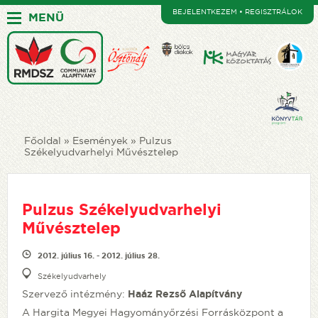
BEJELENTKEZEM • REGISZTRÁLOK
MENÜ
Főoldal
Események
Pulzus
Székelyudvarhelyi Művésztelep
Pulzus Székelyudvarhelyi
Művésztelep
2012. július 16. - 2012. július 28.
Székelyudvarhely
Szervező intézmény:
Haáz Rezső Alapítvány
A Hargita Megyei Hagyományőrzési Forrásközpont a