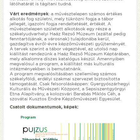
látóhatárát is tágítani tudná.
Várt eredmények
: a művésztelepen számos értékes
alkotás fog születni, mely tükrözni fogja a tábor
jellegét, igazolni fogja rendeltetését, értékét. A
művésztelepen született alkotások egy része a
székelyudvarhelyi Haáz Rezső Múzeum (ezáltal pedig
fenntartójának, a városnak) tulajdonába kerül,
gazdagítva évről-évre képzőművészeti gyűjteményét.
A tervek szerint a tábor végeztével, az utolsó nap
kiállítást rendezünk a Haáz Rezső Múzeum Képtárában,
mely alkalomra díszes katalógus készül. Amennyiben
megvalósul a program, a kiállítást más kulturális
intézményekben is bemutatnánk.
A program megvalósításában szellemileg számos
székelyföldi, erdélyi szakmai szervezet biztosította
támogatását. Csak felsorolásképpen: Gyergyószárhegyi
Kulturális és Művészeti Központ, a Sepsiszentgyörgyi
Etna Alapítvány, a kolozsvári Barabás Miklós Céh, a
szovátai Kusztos Endre Képzőművészeti Egyesület.
Csatolt dokumentumok, képek:
Program