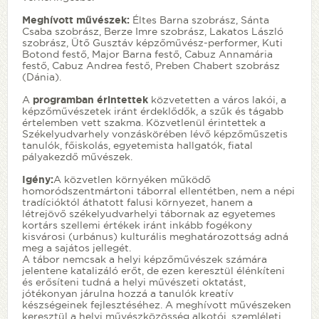
Meghívott művészek:
Éltes Barna szobrász, Sánta
Csaba szobrász, Berze Imre szobrász, Lakatos László
szobrász, Ütő Gusztáv képzőművész-performer, Kuti
Botond festő, Major Barna festő, Cabuz Annamária
festő, Cabuz Andrea festő, Preben Chabert szobrász
(Dánia).
A
programban érintettek
közvetetten a város lakói, a
képzőművészetek iránt érdeklődők, a szűk és tágabb
értelemben vett szakma. Közvetlenül érintettek a
Székelyudvarhely vonzáskörében lévő képzőműszetis
tanulók, főiskolás, egyetemista hallgatók, fiatal
pályakezdő művészek.
Igény:
A közvetlen környéken működő
homoródszentmártoni táborral ellentétben, nem a népi
tradícióktól áthatott falusi környezet, hanem a
létrejövő székelyudvarhelyi tábornak az egyetemes
kortárs szellemi értékek iránt inkább fogékony
kisvárosi (urbánus) kulturális meghatározottság adná
meg a sajátos jellegét.
A tábor nemcsak a helyi képzőművészek számára
jelentene katalizáló erőt, de ezen keresztül élénkíteni
és erősíteni tudná a helyi művészeti oktatást,
jótékonyan járulna hozzá a tanulók kreatív
készségeinek fejlesztéséhez. A meghívott művészeken
keresztül a helyi művészközösség alkotói, szemléleti