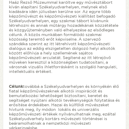
Haáz Rezső Múzeummal karöltve egy művésztábort
kíván alapítani Székelyudvarhelyen, melynek első
kiadására idén júliusban kerülne sor. Az egyre több
képzőművészt és képzőművészeti kiállítást befogadó
Székelyudvarhelyen, egy szakmai tábort kívánunk
létrehozni és annak műtárgy hozadékának közzététele
és közgyűjteményben való elhelyezése az elsődleges
célunk. A közös munkában formálódó szakmai
közösség teremtő erőt képviselne. A szervező
szándéka szerint az itt létrehívott képzőművészeti
dialógus az eddig elszigetelten dolgozó helyi alkotók
között előhívja a hely szellemének sajátos
képzőművészeti arculatát. Segítené az itt létrejövő
műveken keresztül a közönségben tudatosítani, a
városnak vizuális ihletforrásként is szolgáló hangulati,
intellektuális értékeit.
Célunk
továbbá a Székelyudvarhelyen és környékén élő
fiatal képzőművészeknek alkotói inspirációt és
bemutatkozási lehetőséget biztosítani, keretet és
segítséget nyújtani alkotói tevékenységük folytatása és
erősítése érdekében. Hazai és külfőldi művészeket
hívtunk meg, íly módon lokális és univerzális
képzőművészeti értékek nyílvánulhatnak meg, ezáltal
Székelyudvarhely kortárs művészeti történései is
beáramolhatnak a nemzetközi művészeti
vérkeringésbe.