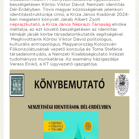
beszélgetésen Kőrösi Viktor Dávid: Nemzeti identitás
Dél-Erdélyben. Tövis magyar közösségének jelenkori
identitásstruktúrája című, a Kriza János Kiadónál 2024-
ben megjelent könyvét Jakab Albert Zsolt
néprajzkutató
, a
Kriza János Néprajzi Társaság
elnöke
méltatja, az ezt követő beszélgetésen az identitás
témáját járják körbe társadalomkutatók segítségével.
Meghívottaink Kőrösi Viktor Dávid politológus,
kulturális antropológus, Magyarország Kolozsvári
Főkonzulátusának vezető konzulja és Toma Stefánia
társadalomtudós, a Nemzeti Kisebbségkutató Intézet
tudományos munkatársa. Az esemény házigazdája
Veress Enikő, a KT ügyvezető igazgatója.