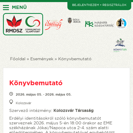
BEJELENTKEZEM • REGISZTRÁLOK
MENÜ
Főoldal
Események
Könyvbemutató
Könyvbemutató
2026. május 05. - 2026. május 05.
Kolozsvár
Szervező intézmény:
Kolozsvár Társaság
Erdélyi identitásokról szóló könyvbemutatót
szerveznek 2026. május 5-én 18:00 órakor az EME
székházának Jókai/Napoca utca 2-4. szám alatti
előadótermében. A könyvbemutatóval egybekötött