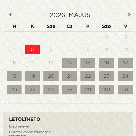
2026
.
MÁJUS
H
K
Sze
Cs
P
Szo
V
1
2
3
4
6
7
8
9
10
5
11
12
13
14
15
16
17
18
19
20
21
22
23
24
25
26
27
28
29
30
31
LETÖLTHETŐ
Eredmények
Elszámoláshoz szükséges