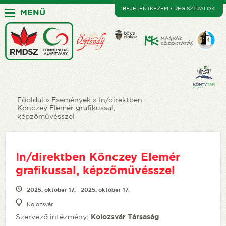
BEJELENTKEZEM • REGISZTRÁLOK
MENÜ
Főoldal
Események
In/direktben
Könczey Elemér grafikussal,
képzőművésszel
In/direktben Könczey Elemér
grafikussal, képzőművésszel
2025. október 17. - 2025. október 17.
Kolozsvár
Szervező intézmény:
Kolozsvár Társaság