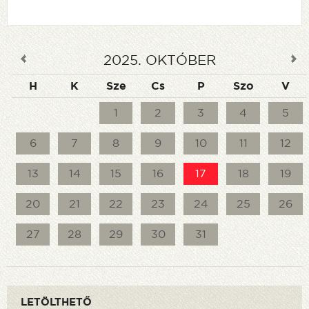
2025
.
OKTÓBER
H
K
Sze
Cs
P
Szo
V
1
2
3
4
5
6
7
8
9
10
11
12
13
14
15
16
17
18
19
20
21
22
23
24
25
26
27
28
29
30
31
LETÖLTHETŐ