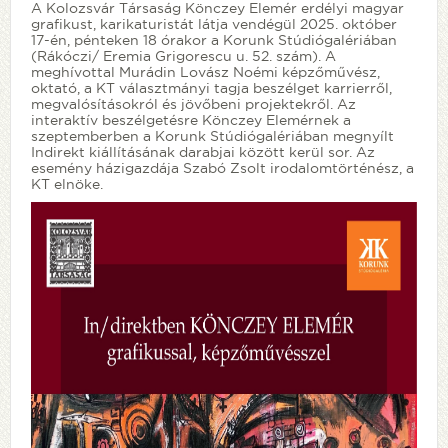
A Kolozsvár Társaság Könczey Elemér erdélyi magyar
grafikust, karikaturistát látja vendégül 2025. október
17-én, pénteken 18 órakor a Korunk Stúdiógalériában
(Rákóczi/ Eremia Grigorescu u. 52. szám). A
meghívottal Murádin Lovász Noémi képzőművész,
oktató, a KT választmányi tagja beszélget karrierről,
megvalósításokról és jövőbeni projektekről. Az
interaktív beszélgetésre Könczey Elemérnek a
szeptemberben a Korunk Stúdiógalériában megnyílt
Indirekt kiállításának darabjai között kerül sor. Az
esemény házigazdája Szabó Zsolt irodalomtörténész, a
KT elnöke.