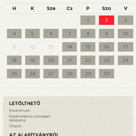
H
K
Sze
Cs
P
Szo
V
1
2
3
4
5
6
7
8
9
10
11
12
13
14
15
16
17
18
19
20
21
22
23
24
25
26
27
28
29
30
LETÖLTHETŐ
Eredmények
Elszámoláshoz szükséges
táblázatok
Űrlapok
AZ ALAPÍTVÁNYRÓL