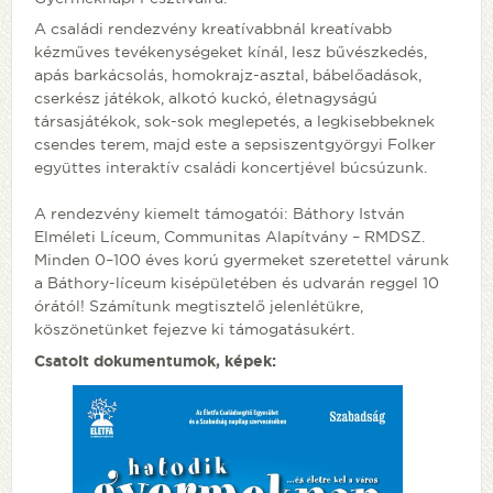
A családi rendezvény kreatívabbnál kreatívabb
kézműves tevékenységeket kínál, lesz bűvészkedés,
apás barkácsolás, homokrajz-asztal, bábelőadások,
cserkész játékok, alkotó kuckó, életnagyságú
társasjátékok, sok-sok meglepetés, a legkisebbeknek
csendes terem, majd este a sepsiszentgyörgyi Folker
együttes interaktív családi koncertjével búcsúzunk.
A rendezvény kiemelt támogatói: Báthory István
Elméleti Líceum, Communitas Alapítvány – RMDSZ.
Minden 0–100 éves korú gyermeket szeretettel várunk
a Báthory-líceum kisépületében és udvarán reggel 10
órától! Számítunk megtisztelő jelenlétükre,
köszönetünket fejezve ki támogatásukért.
Csatolt dokumentumok, képek: