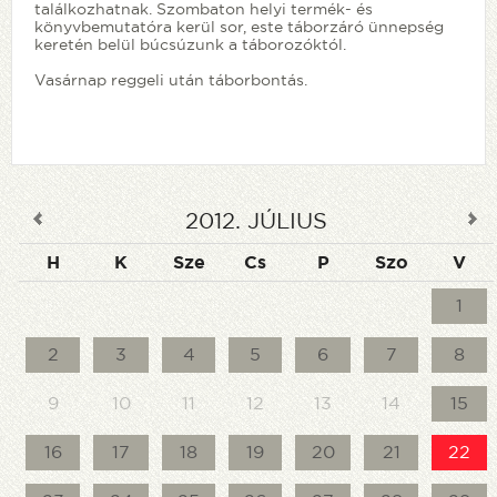
találkozhatnak. Szombaton helyi termék- és
könyvbemutatóra kerül sor, este táborzáró ünnepség
keretén belül búcsúzunk a táborozóktól.
Vasárnap reggeli után táborbontás.
2012
.
JÚLIUS
H
K
Sze
Cs
P
Szo
V
1
2
3
4
5
6
7
8
9
10
11
12
13
14
15
16
17
18
19
20
21
22