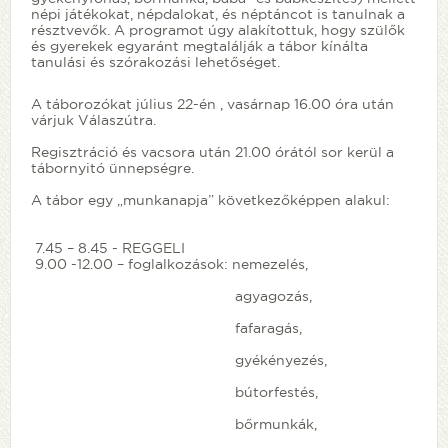
népi játékokat, népdalokat, és néptáncot is tanulnak a
résztvevők. A programot úgy alakítottuk, hogy szülők
és gyerekek egyaránt megtalálják a tábor kínálta
tanulási és szórakozási lehetőséget.
A táborozókat július 22-én , vasárnap 16.00 óra után
várjuk Válaszútra.
Regisztráció és vacsora után 21.00 órától sor kerül a
tábornyitó ünnepségre.
A tábor egy „munkanapja” következőképpen alakul:
7.45 – 8.45 - REGGELI
9.00 -12.00 – foglalkozások: nemezelés,
agyagozás,
fafaragás,
gyékényezés,
bútorfestés,
bőrmunkák,