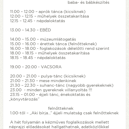
baba- és bábkészítés
11.00 – 12.00 – aprók tánca (kicsiknek)
12.00 – 12.15 – műhelyek összetakarítása
12.15 – 12.45 - népdaloktatás
13.00 – 14.30 – EBÉD
14.00 – 15.00 – múzeumlátogatás
15.00 – 16.00 – érettek tánca (felnőtteknek)
16.00 – 18.00 - foglakozások délelőtti rend szerint
18.00 – 18.15 – műhelyek összetakarítása
18.15 – 18.45 - népdaloktatás
19.00 – 20.00 - VACSORA
20.00 – 21.00 – pulya-tánc (kicsiknek)
21.00 – 21.30 – mese mindenkinek
21.30 – 22.30 – suhanc-tánc (nagyobb gyerekeknek)
23.00 - minden gyereknek villanyoltás !!!
23.15 – 01.00 – éjjeli tánc, énekoktatás és
„könyvtározás”
felnőtteknek
1.00-től – „Aki bírja...” éjjeli mulatság csak felnőtteknek
A hét folyamán a kézműves foglalkozások mellett
néprajzi előadásokat hallgathatnak, adatközlőkkel