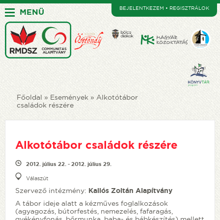
BEJELENTKEZEM • REGISZTRÁLOK
MENÜ
Főoldal
Események
Alkotótábor
családok részére
Alkotótábor családok részére
2012. július 22. - 2012. július 29.
Válaszút
Szervező intézmény:
Kallós Zoltán Alapítvány
A tábor ideje alatt a kézműves foglalkozások
(agyagozás, bútorfestés, nemezelés, fafaragás,
gyékényfonás, bőrmunka, baba- és bábkészítés) mellett