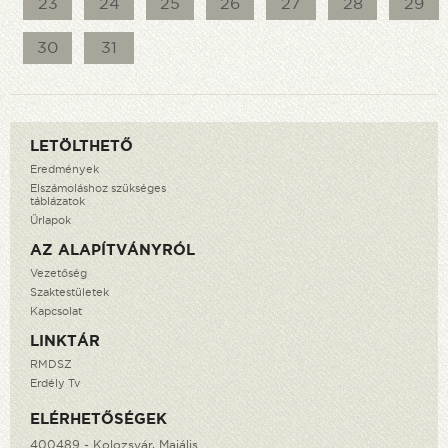
23
24
25
26
27
28
29
30
31
LETÖLTHETŐ
Eredmények
Elszámoláshoz szükséges
táblázatok
Űrlapok
AZ ALAPÍTVÁNYRÓL
Vezetőség
Szaktestületek
Kapcsolat
LINKTÁR
RMDSZ
Erdély Tv
ELÉRHETŐSÉGEK
400489 - Kolozsvár, Majális