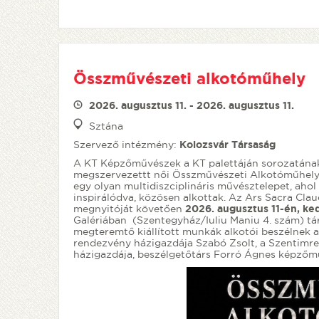
Összművészeti alkotóműhely
2026. augusztus 11. - 2026. augusztus 11.
Sztána
Szervező intézmény:
Kolozsvár Társaság
A KT Képzőművészek a KT palettáján sorozatának 
megszervezettt női Összművészeti Alkotóműhely ré
egy olyan multidiszciplináris művésztelepet, aho
inspirálódva, közösen alkottak. Az Ars Sacra Cla
megnyitóját követően
2026. augusztus 11-én, ke
Galériában (Szentegyház/Iuliu Maniu 4. szám) tár
megteremtő kiállított munkák alkotói beszélnek az
rendezvény házigazdája Szabó Zsolt, a Szentimrei
házigazdája, beszélgetőtárs Forró Ágnes képzőmű