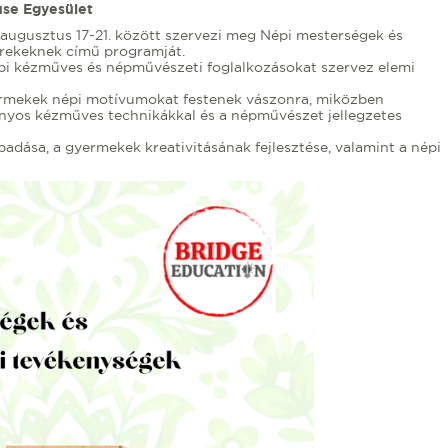
se Egyesület
ugusztus 17-21. között szervezi meg Népi mesterségek és
rekeknek című programját.
pi kézműves és népművészeti foglalkozásokat szervez elemi
yermekek népi motívumokat festenek vászonra, miközben
yos kézműves technikákkal és a népművészet jellegzetes
badása, a gyermekek kreativitásának fejlesztése, valamint a népi