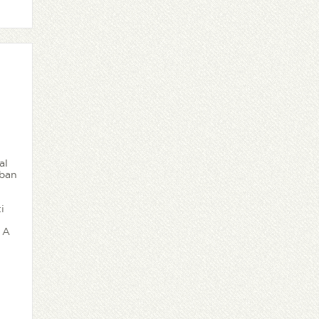
al
sban
i
 A