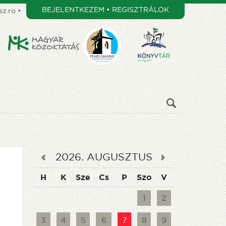
BEJELENTKEZEM • REGISZTRÁLOK
z.ro
•
2026
.
AUGUSZTUS
H
K
Sze
Cs
P
Szo
V
1
2
3
4
5
6
7
8
9