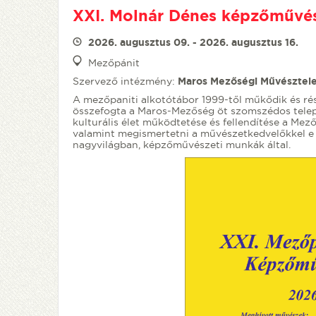
XXI. Molnár Dénes képzőművés
2026. augusztus 09. - 2026. augusztus 16.
Mezőpánit
Szervező intézmény:
Maros Mezőségi Művésztel
A mezőpaniti alkotótábor 1999-től műkődik és r
összefogta a Maros-Mezőség öt szomszédos telep
kulturális élet működtetése és fellendítése a Me
valamint megismertetni a művészetkedvelőkkel e t
nagyvilágban, képzőművészeti munkák által.