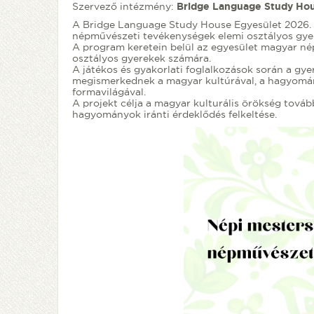
Szervező intézmény:
Bridge Language Study Hou
A Bridge Language Study House Egyesület 2026. a
népművészeti tevékenységek elemi osztályos gye
A program keretein belül az egyesület magyar né
osztályos gyerekek számára.
A játékos és gyakorlati foglalkozások során a g
megismerkednek a magyar kultúrával, a hagyomán
formavilágával.
A projekt célja a magyar kulturális örökség továb
hagyományok iránti érdeklődés felkeltése.