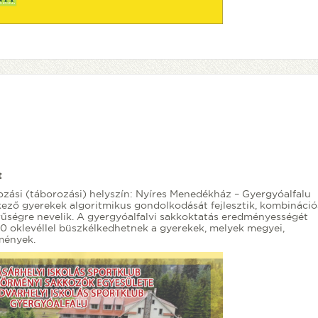
t
lkozási (táborozási) helyszín: Nyíres Menedékház – Gyergyóalfalu
kező gyerekek algoritmikus gondolkodását fejlesztik, kombináció
rűségre nevelik. A gyergyóalfalvi sakkoktatás eredményességét
50 oklevéllel büszkélkedhetnek a gyerekek, melyek megyei,
dmények.