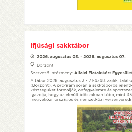
Ifjúsági sakktábor
2026. augusztus 03. - 2026. augusztus 07.
Borzont
Szervező intézmény:
Alfalvi Fiatalokért Egyesüle
A tábor 2026. augusztus 3 - 7 között zajlik, talá
(Borzont). A program során a sakktáborba jelent
készségüket formálják, önfegyelemre és sportsze
igazolja, hogy az elmúlt időszakban több, mint 3
megyeközi, országos és nemzetközi versenyere