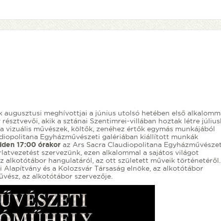
augusztusi meghívottjai a június utolsó hetében első alkalomm
sztvevői, akik a sztánai Szentimrei-villában hoztak létre júliu
l a vizuális művészek, költők, zenéhez értők egymás munkájából
udiopolitana Egyházművészeti galériában kiállított munkák
dden 17:00 órakor
az Ars Sacra Claudiopolitana Egyházművészet
latvezetést szervezünk, ezen alkalommal a sajátos világot
 alkotótábor hangulatáról, az ott született műveik történetéről.
 Alapítvány és a Kolozsvár Társaság elnöke, az alkotótábor
vész, az alkotótábor szervezője.