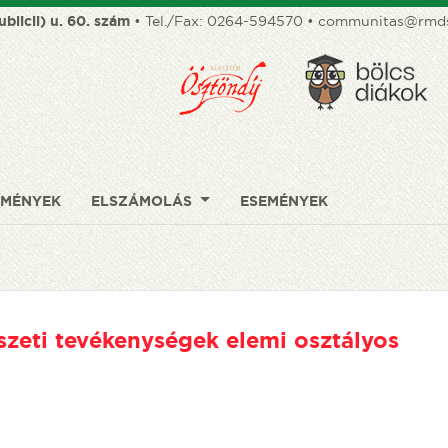
ublicii) u. 60. szám
• Tel./Fax:
0264-594570
•
communitas@rmds
DMÉNYEK
ELSZÁMOLÁS
ESEMÉNYEK
zeti tevékenységek elemi osztályos