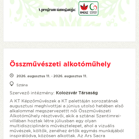
Összművészeti alkotóműhely
2026. augusztus 11. - 2026. augusztus 11.
Sztána
Szervező intézmény:
Kolozsvár Társaság
A KT Képzőművészek a KT palettáján sorozatának
augusztusi meghívottjai a június utolsó hetében első
alkalommal megszervezettt női Összművészeti
Alkotóműhely résztvevői, akik a sztánai Szentimrei-
villában hoztak létre júliusban egy olyan
multidiszciplináris művésztelepet, ahol a vizuális
művészek, költők, zenéhez értők egymás munkájából
inspirálódva, közösen alkottak. Az Ars Sacra