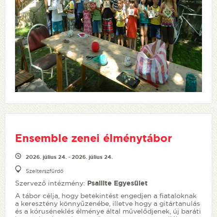
Ensemble zenei élménytábor
2026. július 24. - 2026. július 24.
Szelterszfürdő
Szervező intézmény:
Psallite Egyesület
A tábor célja, hogy betekintést engedjen a fiataloknak
a keresztény könnyűzenébe, illetve hogy a gitártanulás
és a kóruséneklés élménye által művelődjenek, új baráti