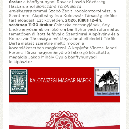
órakor
a bánffyhunyadi Ravasz László Közösségi
Házban, ahol
Bonczáné Török Berta
emlékezete
címmel Szabó Zsolt irodalomtörténész, a
Szentimrei Alapítvány és a Kolozsvár Társaság elnöke
tart előadást. Ezt követően,
2026. július 12-én,
vasárnap 11:30 órakor
Csinszka édesanyjának, Ady
Endre anyósának emlékére a bánffyhunyadi református
temetőben állított fejfával a Szentimrei Alapítvány és a
Kolozsvár Társaság a méltánytalanul elfeledett Török
Berta alakját szeretné méltó módon a
közemlékezetben megidézni. A kopjafát Vincze Jancsi
Ferenc Törzsi hagyományőrző fafaragó készítette,
megáldja Jakab Mihály Gyula bánffyhunyadi
lelkipásztor.