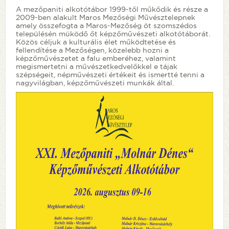
A mezőpaniti alkotótábor 1999-től műkődik és része a
2009-ben alakult Maros Mezőségi Művésztelepnek
amely összefogta a Maros-Mezőség öt szomszédos
településén müködő őt képzőművészeti alkotótáborát.
Közös céljuk a kulturális élet működtetése és
fellendítése a Mezőségen, közelebb hozni a
képzőművészetet a falu emberéhez, valamint
megismertetni a művészetkedvelőkkel e tájak
szépségeit, népművészeti értékeit és ismertté tenni a
nagyvilágban, képzőművészeti munkák által.