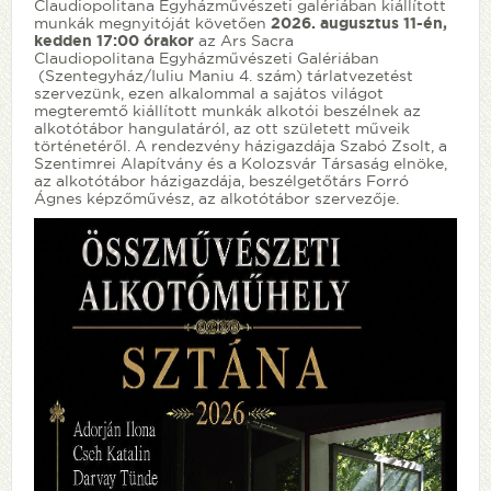
Claudiopolitana Egyházművészeti galériában kiállított
munkák megnyitóját követően
2026. augusztus 11-én,
kedden 17:00 órakor
az Ars Sacra
Claudiopolitana Egyházművészeti Galériában
(Szentegyház/Iuliu Maniu 4. szám) tárlatvezetést
szervezünk, ezen alkalommal a sajátos világot
megteremtő kiállított munkák alkotói beszélnek az
alkotótábor hangulatáról, az ott született műveik
történetéről. A rendezvény házigazdája Szabó Zsolt, a
Szentimrei Alapítvány és a Kolozsvár Társaság elnöke,
az alkotótábor házigazdája, beszélgetőtárs Forró
Ágnes képzőművész, az alkotótábor szervezője.