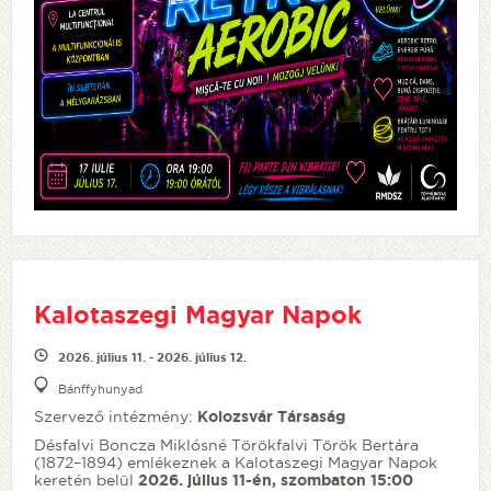
Kalotaszegi Magyar Napok
2026. július 11. - 2026. július 12.
Bánffyhunyad
Szervező intézmény:
Kolozsvár Társaság
Désfalvi Boncza Miklósné Törökfalvi Török Bertára
(1872–1894) emlékeznek a Kalotaszegi Magyar Napok
keretén belül
2026. július 11-én, szombaton 15:00