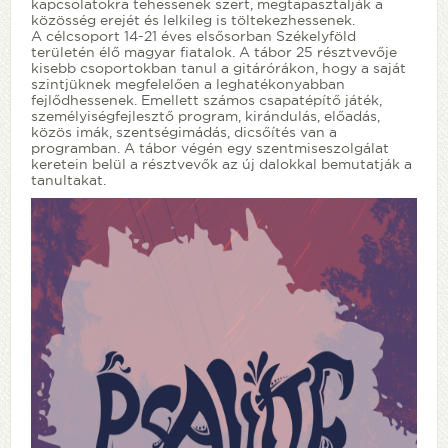
kapcsolatokra tehessenek szert, megtapasztalják a
közösség erejét és lelkileg is töltekezhessenek.
A célcsoport 14-21 éves elsősorban Székelyföld
területén élő magyar fiatalok. A tábor 25 résztvevője
kisebb csoportokban tanul a gitárórákon, hogy a saját
szintjüknek megfelelően a leghatékonyabban
fejlődhessenek. Emellett számos csapatépítő játék,
személyiségfejlesztő program, kirándulás, előadás,
közös imák, szentségimádás, dicsőítés van a
programban. A tábor végén egy szentmiseszolgálat
keretein belül a résztvevők az új dalokkal bemutatják a
tanultakat.