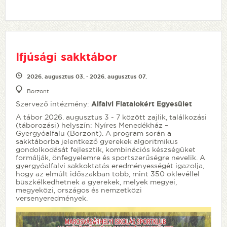
Ifjúsági sakktábor
2026. augusztus 03. - 2026. augusztus 07.
Borzont
Szervező intézmény:
Alfalvi Fiatalokért Egyesület
A tábor 2026. augusztus 3 - 7 között zajlik, találkozási
(táborozási) helyszín: Nyíres Menedékház –
Gyergyóalfalu (Borzont). A program során a
sakktáborba jelentkező gyerekek algoritmikus
gondolkodását fejlesztik, kombinációs készségüket
formálják, önfegyelemre és sportszerűségre nevelik. A
gyergyóalfalvi sakkoktatás eredményességét igazolja,
hogy az elmúlt időszakban több, mint 350 oklevéllel
büszkélkedhetnek a gyerekek, melyek megyei,
megyeközi, országos és nemzetközi
versenyeredmények.