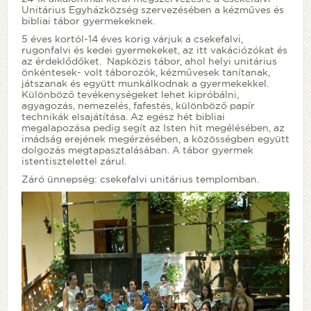
Unitárius Egyházközség szervezésében a kézműves és
bibliai tábor gyermekeknek.
5 éves kortól-14 éves korig várjuk a csekefalvi,
rugonfalvi és kedei gyermekeket, az itt vakációzókat és
az érdeklődőket. Napközis tábor, ahol helyi unitárius
önkéntesek- volt táborozók, kézművesek tanítanak,
játszanak és együtt munkálkodnak a gyermekekkel.
Különböző tevékenységeket lehet kipróbálni,
agyagozás, nemezelés, fafestés, különböző papír
technikák elsajátítása. Az egész hét bibliai
megalapozása pedig segít az Isten hit megélésében, az
imádság erejének megérzésében, a közösségben együtt
dolgozás megtapasztalásában. A tábor gyermek
istentisztelettel zárul.
Záró ünnepség: csekefalvi unitárius templomban.