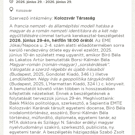
2026. június 29. - 2026. június 29.
Kolozsvár
Szervező intézmény:
Kolozsvár Társaság
A
francia nemzet- és államépítési modell hatása a
magyar és a román
nemzeti identitásra és a két nép
együttélésére
címmel tartunk kerekasztal-beszélgetést
2026. június 29-én, hétfőn 18:00 órától
. Az EME
Jókai/Napoca u. 2-4. szám alatti előadótermében sorra
kerülő rendezvény ötlete egy évvel ezelőtt, 2025.
június 10-én született meg ugyanitt, amikor Bíró Béla
és Lakatos Artúr bemutatták Borsi-Kálmán Béla
Magyar–román (román–magyar) „sorskérdések”.
Válogatás a szerző régebbi és újabb írásaiból
(
Budapest, 2025, Gondolat Kiadó, 346 l.) illetve
Lendületben
.
Négy írás a geopolitika tárgyköréből
(Budapest, 2025, L’Harmattan Kiadó, 324 l.) c. könyveit.
A bemutatót követő vitán többen is hosszasabban
kifejtették nézeteiket. Ennek a beszélgetésnek a
folytatását tervezzük június 29-én. Meghívottaink:
Bakk Miklós politológus, szerkesztő, a Sapientia EMTE
Kolozsvári Karának társult egyetemi docense, Bíró Béla
irodalomtörténész, esszéíró, Borsi-Kálmán Béla
történész, műfordító, diplomata, egyetemi tanár, az
MTA doktora és Szilágyi N. Sándor erdélyi magyar
nyelvtudományi szakíró, szerkesztő, publicista, ny.
egyetemi tanár. A beszélgetés házigazdája Szabó Zsolt