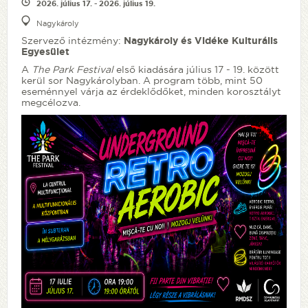
2026. július 17. - 2026. július 19.
Nagykároly
Szervező intézmény:
Nagykároly és Vidéke Kulturális
Egyesület
A
The Park Festival
első kiadására július 17 - 19. között
kerül sor Nagykárolyban. A program több, mint 50
eseménnyel várja az érdeklődőket, minden korosztályt
megcélozva.