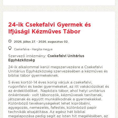
24-ik Csekefalvi Gyermek és
Ifjúsági Kézműves Tábor
2026. július 27. - 2026. augusztus 02.
Csekefalva - Hargita megye
Szervező intézmény:
Csekefalvi Unitárius
Egyházközség
24-ik alkalommal kerül megszervezésre a Csekefalvi
Unitárius Egyházközség szervezésében a kézműves és
bibliai tábor gyermekeknek.
5 éves kortól-14 éves korig várjuk a csekefalvi,
rugonfalvi és kedei gyermekeket, az itt vakációzókat és
az érdeklődőket. Napközis tábor, ahol helyi unitárius
önkéntesek- volt táborozók, kézművesek tanítanak,
játszanak és együtt munkálkodnak a gyermekekkel.
Különböző tevékenységeket lehet kipróbálni,
agyagozás, nemezelés, fafestés, különböző papír
technikák elsajátítása. Az egész hét bibliai
megalapozása pedig segít az Isten hit megélésében, az