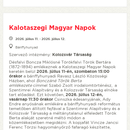
Kalotaszegi Magyar Napok
2026. július 11. - 2026. július 12.
Bánffyhunyad
Szervező intézmény:
Kolozsvár Társaság
Désfalvi Boncza Miklósné Törökfalvi Török Bertára
(1872–1894) emlékeznek a Kalotaszegi Magyar Napok
keretén belül
2026. július 11-én, szombaton 15:00
órakor
a bánffyhunyadi Ravasz László Közösségi
Házban, ahol
Bonczáné Török Berta
emlékezete
címmel Szabó Zsolt irodalomtörténész, a
Szentimrei Alapítvány és a Kolozsvár Társaság elnöke
tart előadást. Ezt követően,
2026. július 12-én,
vasárnap 11:30 órakor
Csinszka édesanyjának, Ady
Endre anyósának emlékére a bánffyhunyadi református
temetőben állított fejfával a Szentimrei Alapítvány és a
Kolozsvár Társaság a méltánytalanul elfeledett Török
Berta alakját szeretné méltó módon a
közemlékezetben megidézni. A kopjafát Vincze Jancsi
Ferenc Törzsi hagyományőrző fafaragó készítette,