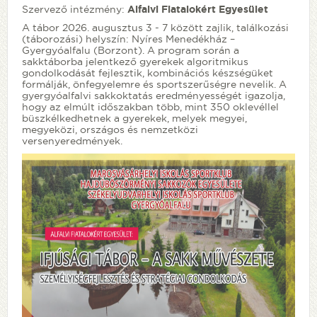
Szervező intézmény:
Alfalvi Fiatalokért Egyesület
A tábor 2026. augusztus 3 - 7 között zajlik, találkozási
(táborozási) helyszín: Nyíres Menedékház –
Gyergyóalfalu (Borzont). A program során a
sakktáborba jelentkező gyerekek algoritmikus
gondolkodását fejlesztik, kombinációs készségüket
formálják, önfegyelemre és sportszerűségre nevelik. A
gyergyóalfalvi sakkoktatás eredményességét igazolja,
hogy az elmúlt időszakban több, mint 350 oklevéllel
büszkélkedhetnek a gyerekek, melyek megyei,
megyeközi, országos és nemzetközi
versenyeredmények.