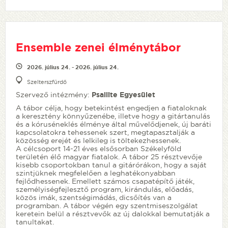
Ensemble zenei élménytábor
2026. július 24. - 2026. július 24.
Szelterszfürdő
Szervező intézmény:
Psallite Egyesület
A tábor célja, hogy betekintést engedjen a fiataloknak
a keresztény könnyűzenébe, illetve hogy a gitártanulás
és a kóruséneklés élménye által művelődjenek, új baráti
kapcsolatokra tehessenek szert, megtapasztalják a
közösség erejét és lelkileg is töltekezhessenek.
A célcsoport 14-21 éves elsősorban Székelyföld
területén élő magyar fiatalok. A tábor 25 résztvevője
kisebb csoportokban tanul a gitárórákon, hogy a saját
szintjüknek megfelelően a leghatékonyabban
fejlődhessenek. Emellett számos csapatépítő játék,
személyiségfejlesztő program, kirándulás, előadás,
közös imák, szentségimádás, dicsőítés van a
programban. A tábor végén egy szentmiseszolgálat
keretein belül a résztvevők az új dalokkal bemutatják a
tanultakat.