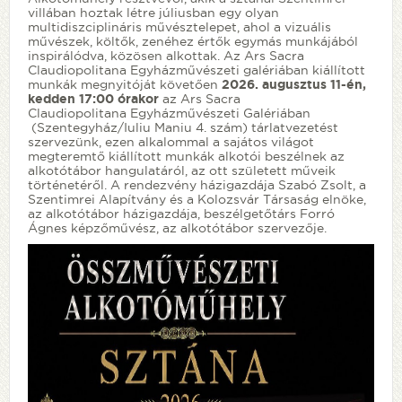
villában hoztak létre júliusban egy olyan
multidiszciplináris művésztelepet, ahol a vizuális
művészek, költők, zenéhez értők egymás munkájából
inspirálódva, közösen alkottak. Az Ars Sacra
Claudiopolitana Egyházművészeti galériában kiállított
munkák megnyitóját követően
2026. augusztus 11-én,
kedden 17:00 órakor
az Ars Sacra
Claudiopolitana Egyházművészeti Galériában
(Szentegyház/Iuliu Maniu 4. szám) tárlatvezetést
szervezünk, ezen alkalommal a sajátos világot
megteremtő kiállított munkák alkotói beszélnek az
alkotótábor hangulatáról, az ott született műveik
történetéről. A rendezvény házigazdája Szabó Zsolt, a
Szentimrei Alapítvány és a Kolozsvár Társaság elnöke,
az alkotótábor házigazdája, beszélgetőtárs Forró
Ágnes képzőművész, az alkotótábor szervezője.