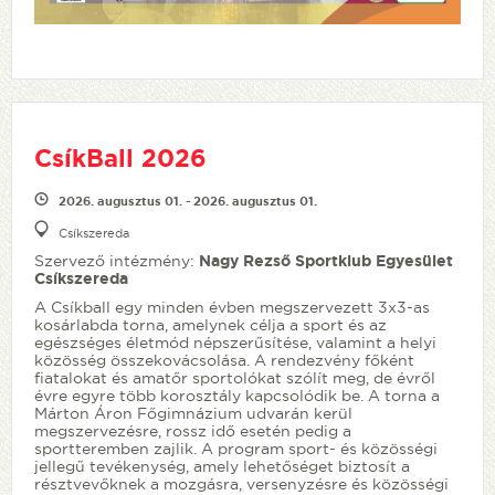
CsíkBall 2026
2026. augusztus 01. - 2026. augusztus 01.
Csíkszereda
Szervező intézmény:
Nagy Rezső Sportklub Egyesület
Csíkszereda
A Csíkball egy minden évben megszervezett 3x3-as
kosárlabda torna, amelynek célja a sport és az
egészséges életmód népszerűsítése, valamint a helyi
közösség összekovácsolása. A rendezvény főként
fiatalokat és amatőr sportolókat szólít meg, de évről
évre egyre több korosztály kapcsolódik be. A torna a
Márton Áron Főgimnázium udvarán kerül
megszervezésre, rossz idő esetén pedig a
sportteremben zajlik. A program sport- és közösségi
jellegű tevékenység, amely lehetőséget biztosít a
résztvevőknek a mozgásra, versenyzésre és közösségi