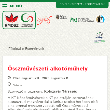
BEJELENTKEZEM • REGISZTRÁLOK
MENÜ
Főoldal
Események
Összművészeti alkotóműhely
2026. augusztus 11. - 2026. augusztus 11.
Sztána
Szervező intézmény:
Kolozsvár Társaság
A KT Képzőművészek a KT palettáján sorozatának
augusztusi meghívottjai a június utolsó hetében első
alkalommal megszervezettt női Összművészeti
Alkotóműhely résztvevői, akik a sztánai Szentimrei-