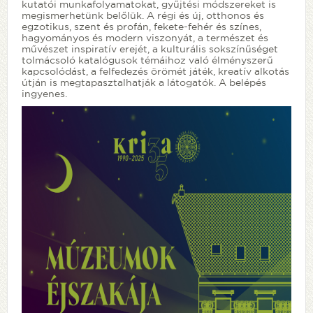
kutatói munkafolyamatokat, gyűjtési módszereket is
megismerhetünk belőlük. A régi és új, otthonos és
egzotikus, szent és profán, fekete-fehér és színes,
hagyományos és modern viszonyát, a természet és
művészet inspiratív erejét, a kulturális sokszínűséget
tolmácsoló katalógusok témáihoz való élményszerű
kapcsolódást, a felfedezés örömét játék, kreatív alkotás
útján is megtapasztalhatják a látogatók. A belépés
ingyenes.