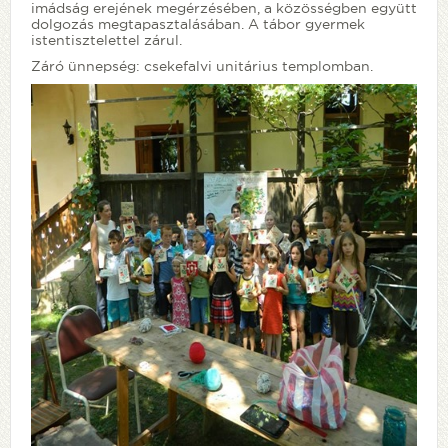
imádság erejének megérzésében, a közösségben együtt
dolgozás megtapasztalásában. A tábor gyermek
istentisztelettel zárul.
Záró ünnepség: csekefalvi unitárius templomban.