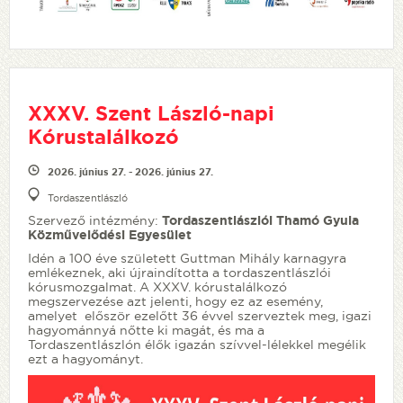
XXXV. Szent László-napi
Kórustalálkozó
2026. június 27. - 2026. június 27.
Tordaszentlászló
Szervező intézmény:
Tordaszentlászlói Thamó Gyula
Közművelődési Egyesület
Idén a 100 éve született Guttman Mihály karnagyra
emlékeznek, aki újraindította a tordaszentlászlói
kórusmozgalmat. A XXXV. kórustalálkozó
megszervezése azt jelenti, hogy ez az esemény,
amelyet először ezelőtt 36 évvel szerveztek meg, igazi
hagyománnyá nőtte ki magát, és ma a
Tordaszentlászlón élők igazán szívvel-lélekkel megélik
ezt a hagyományt.