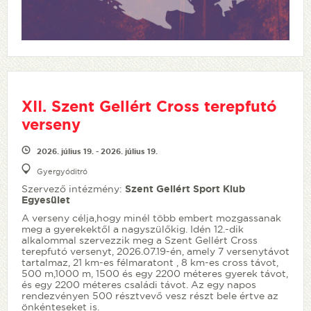
XII. Szent Gellért Cross terepfutó
verseny
2026. július 19. - 2026. július 19.
Gyergyóditró
Szervező intézmény:
Szent Gellért Sport Klub
Egyesület
A verseny célja,hogy minél több embert mozgassanak
meg a gyerekektől a nagyszülőkig. Idén 12.-dik
alkalommal szervezzik meg a Szent Gellért Cross
terepfutó versenyt, 2026.07.19-én, amely 7 versenytávot
tartalmaz, 21 km-es félmaratont , 8 km-es cross távot,
500 m,1000 m, 1500 és egy 2200 méteres gyerek távot,
és egy 2200 méteres családi távot. Az egy napos
rendezvényen 500 résztvevő vesz részt bele értve az
önkénteseket is.