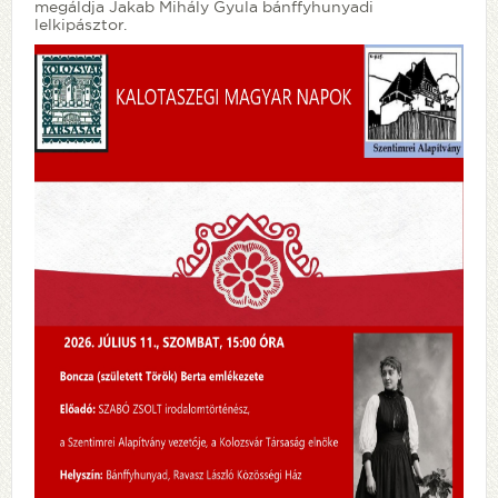
megáldja Jakab Mihály Gyula bánffyhunyadi
lelkipásztor.