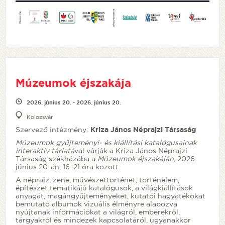
Múzeumok éjszakája
2026. június 20. - 2026. június 20.
Kolozsvár
Szervező intézmény:
Kriza János Néprajzi Társaság
Múzeumok gyűjteményi- és kiállítási katalógusainak
interaktív tárlatá
val várják a Kriza János Néprajzi
Társaság székházába a
Múzeumok éjszakáján,
2026.
június 20-án, 16–21 óra között.
A néprajz, zene, művészettörténet, történelem,
építészet tematikájú katalógusok, a világkiállítások
anyagát, magángyűjteményeket, kutatói hagyatékokat
bemutató albumok vizuális élményre alapozva
nyújtanak információkat a világról, emberekről,
tárgyakról és mindezek kapcsolatáról, ugyanakkor