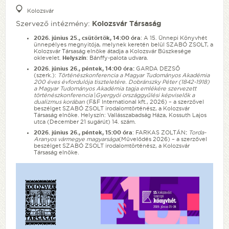
Kolozsvár
Szervező intézmény:
Kolozsvár Társaság
2026. június 25., csütörtök, 14:00 óra
: A 15. Ünnepi Könyvhét
ünnepélyes megnyitója, melynek keretén belül SZABÓ ZSOLT, a
Kolozsvár Társaság elnöke átadja a Kolozsvár Büszkesége
oklevelet.
Helyszín
: Bánffy-palota udvara.
2026. június 26., péntek, 14:00 óra:
GARDA DEZSŐ
(szerk.):
Történészkonferencia a Magyar Tudományos Akadémia
200 éves évfordulója tiszteletére. Dobránszky Péter (1842-1918)
a Magyar Tudományos Akadémia tagja emlékére szervezett
történészkonferencia
|
Gyergyói országgyűlési képviselők a
dualizmus korában
(F&F International kft., 2026) – a szerzővel
beszélget SZABÓ ZSOLT irodalomtörténész, a Kolozsvár
Társaság elnöke. Helyszín: Vallásszabadság Háza, Kossuth Lajos
utca (December 21 sugárút) 14. szám.
2026. június 26., péntek, 15:00 óra
: FARKAS ZOLTÁN
:
Torda-
Aranyos vármegye magyarsága
(Művelődés 2026) – a szerzővel
beszélget SZABÓ ZSOLT irodalomtörténész, a Kolozsvár
Társaság elnöke.