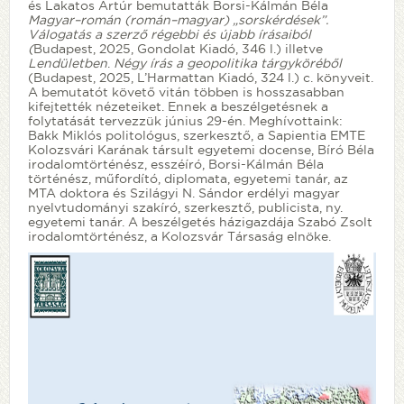
és Lakatos Artúr bemutatták Borsi-Kálmán Béla
Magyar–román (román–magyar) „sorskérdések”.
Válogatás a szerző régebbi és újabb írásaiból
(
Budapest, 2025, Gondolat Kiadó, 346 l.) illetve
Lendületben
.
Négy írás a geopolitika tárgyköréből
(Budapest, 2025, L’Harmattan Kiadó, 324 l.) c. könyveit.
A bemutatót követő vitán többen is hosszasabban
kifejtették nézeteiket. Ennek a beszélgetésnek a
folytatását tervezzük június 29-én. Meghívottaink:
Bakk Miklós politológus, szerkesztő, a Sapientia EMTE
Kolozsvári Karának társult egyetemi docense, Bíró Béla
irodalomtörténész, esszéíró, Borsi-Kálmán Béla
történész, műfordító, diplomata, egyetemi tanár, az
MTA doktora és Szilágyi N. Sándor erdélyi magyar
nyelvtudományi szakíró, szerkesztő, publicista, ny.
egyetemi tanár. A beszélgetés házigazdája Szabó Zsolt
irodalomtörténész, a Kolozsvár Társaság elnöke.