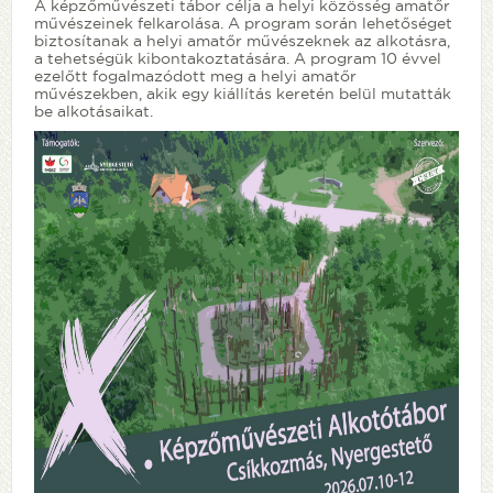
A képzőművészeti tábor célja a helyi közösség amatőr
művészeinek felkarolása. A program során lehetőséget
biztosítanak a helyi amatőr művészeknek az alkotásra,
a tehetségük kibontakoztatására. A program 10 évvel
ezelőtt fogalmazódott meg a helyi amatőr
művészekben, akik egy kiállítás keretén belül mutatták
be alkotásaikat.